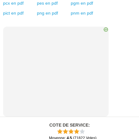
pcx
en
pdf
pes
en
pdf
pgm
en
pdf
pict
en
pdf
png
en
pdf
pnm
en
pdf
COTE DE SERVICE
:
Moyenne
:
4.5
(
71822
Votes
)