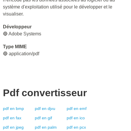
système d'exploitation utilisé pour le développer et le
visualiser.
Développeur
🔵 Adobe Systems
Type MIME
🔵 application/pdf
Pdf
convertisseur
pdf
en
bmp
pdf
en
djvu
pdf
en
emf
pdf
en
fax
pdf
en
gif
pdf
en
ico
pdf
en
jpeg
pdf
en
palm
pdf
en
pcx