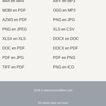
M4A en WAV
AIFF en MP3
MOBI en PDF
OGG en MP3
AZW3 en PDF
PNG en JPG
PNG en JPEG
XLS en CSV
XLSX en XLS
DOCX en DOC
DOC en PDF
DOCX en PDF
PDF en JPG
PDF en PNG
TIFF en PDF
PNG en ICO
2026
© onlineconvertfree.com
En savoir plus sur nous