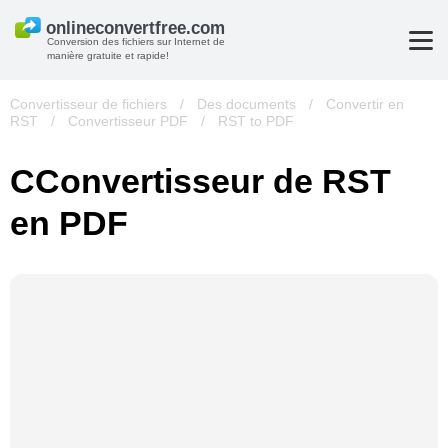
Conversion des fichiers sur Internet de
manière gratuite et rapide!
Convertisseur de fichiers
/
Des documents
/
Convertir en
RST
/
Convertisseur PDF
/
RST to PDF
СConvertisseur de RST
en PDF