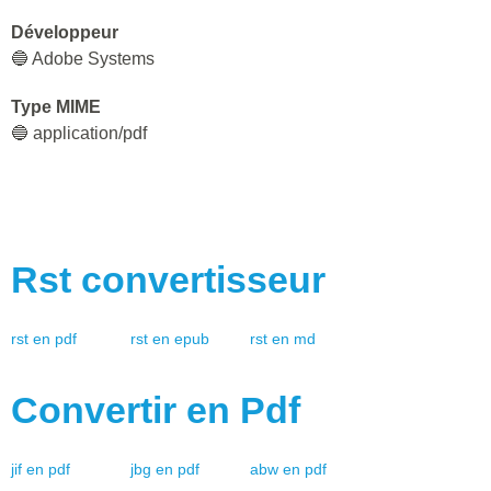
Développeur
🔵 Adobe Systems
Type MIME
🔵 application/pdf
Rst
convertisseur
rst
en
pdf
rst
en
epub
rst
en
md
Convertir en
Pdf
jif
en
pdf
jbg
en
pdf
abw
en
pdf