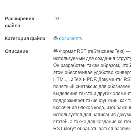
Расширение
.rst
файла
Категория файла
🔵
documents
Описание
🔵 Формат RST (reStructuredText) —
используемый для создания структ
Он разработан таким образом, чтоб
этом обеспечивая удобство конверт
HTML, LaTeX и PDF. Документы RST
понятный синтаксис для обозначени
выделения текста и других элемен
поддерживает такие функции, как т
включения блоков кода, изображен
используется для написания докуме
статей, а также для создания конте
RST могут обрабатываться различ