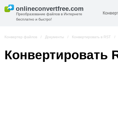
Конвер
Преобразование файлов в Интернете
бесплатно и быстро!
Д
И
Конвертер файлов
/
Документы
/
Конвертировать в RST
/
к
А
Конвертировать 
К
А
В
С