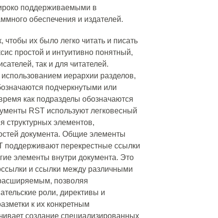
широко поддерживаемыми в
ммного обеспечения и издателей.
 чтобы их было легко читать и писать
сис простой и интуитивно понятный,
исателей, так и для читателей.
 использованием иерархии разделов,
бозначаются подчеркнутыми или
 время как подразделы обозначаются
кументы RST используют легковесный
ия структурных элементов,
остей документа. Общие элементы
T поддерживают перекрестные ссылки
угие элементы внутри документа. Это
рссылки и ссылки между различными
 расширяемым, позволяя
ательские роли, директивы и
азметки к их конкретным
ечивает создание специализированных