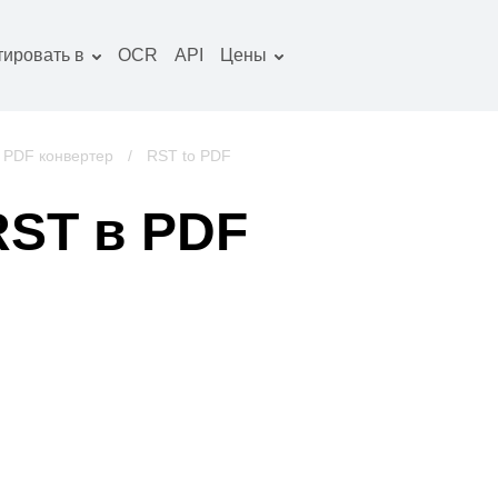
тировать в
OCR
API
Цены
Тарифный план
окументы конвертер
Пакет OCR
зображение
PDF конвертер
/
RST to PDF
онвертер
удио конвертер
RST в PDF
ниги конвертер
рхивы конвертер
идео конвертер
криншот сайта