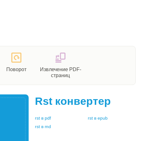
Поворот
Извлечение PDF-
страниц
Rst
конвертер
rst
в
pdf
rst
в
epub
rst
в
md