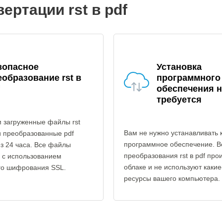
ертации rst в pdf
зопасное
Установка
еобразование rst в
программного
обеспечения н
требуется
 загруженные файлы rst
Вам не нужно устанавливать 
и преобразованные pdf
программное обеспечение. В
з 24 часа. Все файлы
преобразования rst в pdf про
 с использованием
облаке и не используют каки
го шифрования SSL.
ресурсы вашего компьютера.