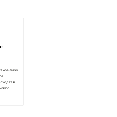
е
какое-либо
се
исходят в
е-либо