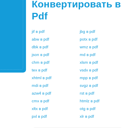
Конвертировать в
Pdf
jif
в
pdf
jbg
в
pdf
abw
в
pdf
potx
в
pdf
dbk
в
pdf
wmz
в
pdf
json
в
pdf
md
в
pdf
chm
в
pdf
xlsm
в
pdf
tex
в
pdf
vsdx
в
pdf
xhtml
в
pdf
mpp
в
pdf
mdi
в
pdf
svgz
в
pdf
azw4
в
pdf
rst
в
pdf
cmx
в
pdf
htmlz
в
pdf
xltx
в
pdf
otg
в
pdf
pxl
в
pdf
xlr
в
pdf