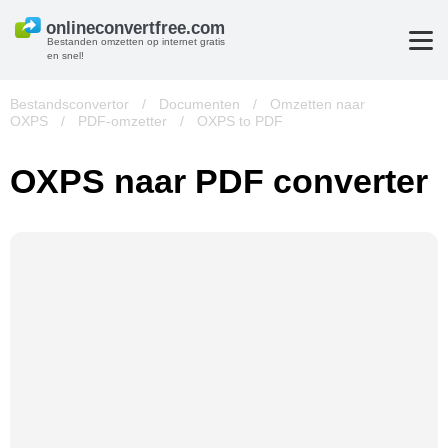
Bestanden omzetten op internet gratis
en snel!
Bestandsconvertor
/
Documenten
/
Omzetten naar
OXPS
/
PDF-omzetter
/
OXPS to PDF
OXPS naar PDF converter