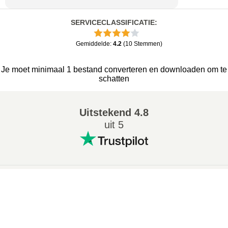
SERVICECLASSIFICATIE
:
Gemiddelde
:
4.2
(
10
Stemmen
)
Je moet minimaal 1 bestand converteren en downloaden om te
schatten
Uitstekend
4.8
uit 5
Populaire conversies
:
×
7Z naar ZIP converter
WAV naar MP3 converter
Now Playing
M4A naar MP3 converter
EPUB naar PDF converter