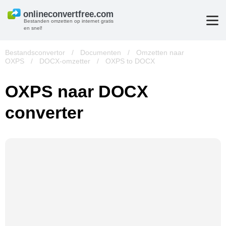
Bestanden omzetten op internet gratis
en snel!
Bestandsconvertor
/
Documenten
/
Omzetten naar
OXPS
/
DOCX-omzetter
/
OXPS to DOCX
OXPS naar DOCX
converter