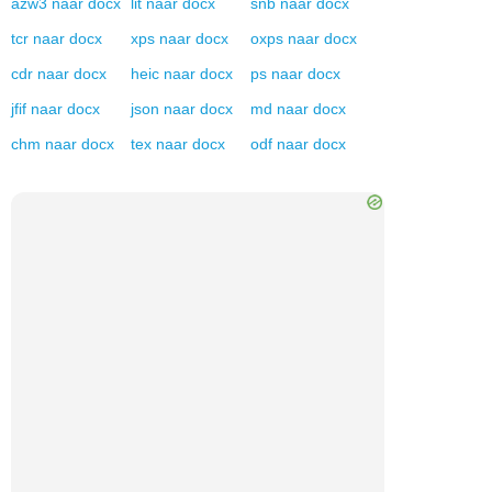
azw3
naar
docx
lit
naar
docx
snb
naar
docx
tcr
naar
docx
xps
naar
docx
oxps
naar
docx
cdr
naar
docx
heic
naar
docx
ps
naar
docx
jfif
naar
docx
json
naar
docx
md
naar
docx
chm
naar
docx
tex
naar
docx
odf
naar
docx