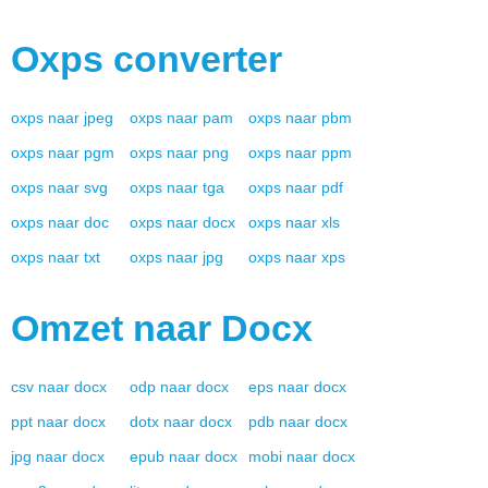
Oxps
converter
oxps
naar
jpeg
oxps
naar
pam
oxps
naar
pbm
oxps
naar
pgm
oxps
naar
png
oxps
naar
ppm
oxps
naar
svg
oxps
naar
tga
oxps
naar
pdf
oxps
naar
doc
oxps
naar
docx
oxps
naar
xls
oxps
naar
txt
oxps
naar
jpg
oxps
naar
xps
Omzet naar
Docx
csv
naar
docx
odp
naar
docx
eps
naar
docx
ppt
naar
docx
dotx
naar
docx
pdb
naar
docx
jpg
naar
docx
epub
naar
docx
mobi
naar
docx