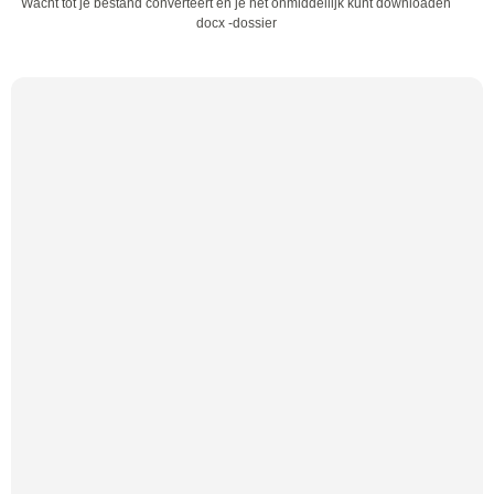
Wacht tot je bestand converteert en je het onmiddellijk kunt downloaden
docx -dossier