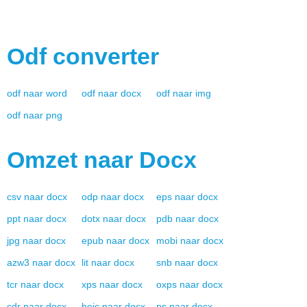
Odf
converter
odf
naar
word
odf
naar
docx
odf
naar
img
odf
naar
png
Omzet naar
Docx
csv
naar
docx
odp
naar
docx
eps
naar
docx
ppt
naar
docx
dotx
naar
docx
pdb
naar
docx
jpg
naar
docx
epub
naar
docx
mobi
naar
docx
azw3
naar
docx
lit
naar
docx
snb
naar
docx
tcr
naar
docx
xps
naar
docx
oxps
naar
docx
cdr
naar
docx
heic
naar
docx
ps
naar
docx