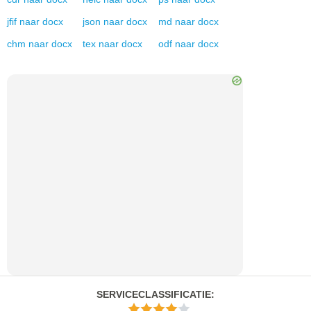
jfif
naar
docx
json
naar
docx
md
naar
docx
chm
naar
docx
tex
naar
docx
odf
naar
docx
SERVICECLASSIFICATIE
: