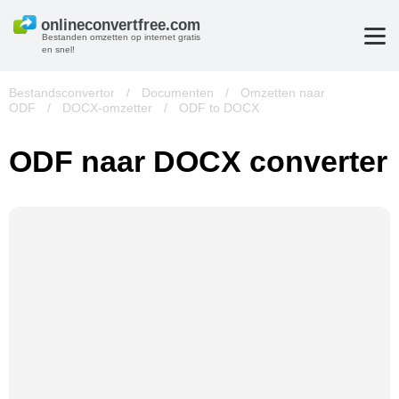
Bestanden omzetten op internet gratis
en snel!
Bestandsconvertor
/
Documenten
/
Omzetten naar
ODF
/
DOCX-omzetter
/
ODF to DOCX
ODF naar DOCX converter