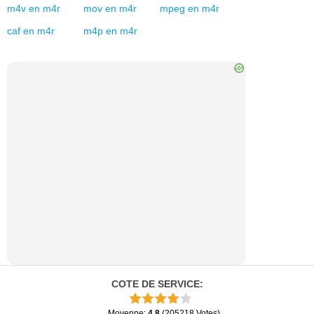
m4v
en
m4r
mov
en
m4r
mpeg
en
m4r
caf
en
m4r
m4p
en
m4r
COTE DE SERVICE
:
Moyenne
:
4.8
(
205218
Votes
)