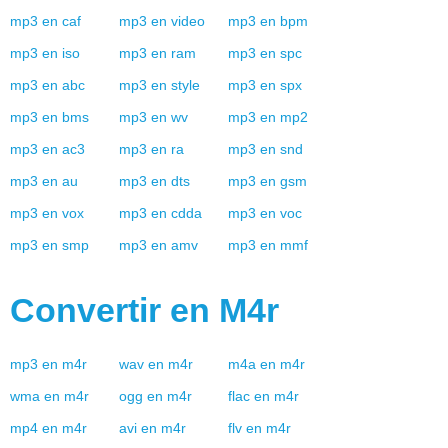
mp3
en
caf
mp3
en
video
mp3
en
bpm
mp3
en
iso
mp3
en
ram
mp3
en
spc
mp3
en
abc
mp3
en
style
mp3
en
spx
mp3
en
bms
mp3
en
wv
mp3
en
mp2
mp3
en
ac3
mp3
en
ra
mp3
en
snd
mp3
en
au
mp3
en
dts
mp3
en
gsm
mp3
en
vox
mp3
en
cdda
mp3
en
voc
mp3
en
smp
mp3
en
amv
mp3
en
mmf
Convertir en
M4r
mp3
en
m4r
wav
en
m4r
m4a
en
m4r
wma
en
m4r
ogg
en
m4r
flac
en
m4r
mp4
en
m4r
avi
en
m4r
flv
en
m4r