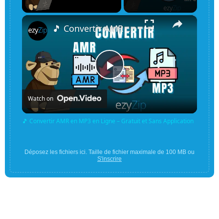
×
Unmute
🎵 Convertir AMR en MP3 en Ligne – Gratuit et Sans Application
Play
Watch on
Video
🎵 Convertir AMR en MP3 en Ligne – Gratuit et Sans Application
Déposez les fichiers ici. Taille de fichier maximale de 100 MB ou
S'inscrire