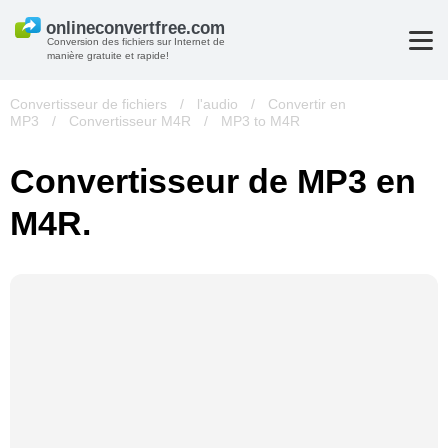
Conversion des fichiers sur Internet de
manière gratuite et rapide!
Convertisseur de fichiers
/
l'audio
/
Convertir en
MP3
/
Convertisseur M4R
/
MP3 to M4R
Convertisseur de MP3 en
M4R.