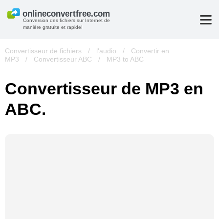
Conversion des fichiers sur Internet de
manière gratuite et rapide!
Convertisseur de fichiers
/
l'audio
/
Convertir en
MP3
/
Convertisseur ABC
/
MP3 to ABC
Convertisseur de MP3 en
ABC.