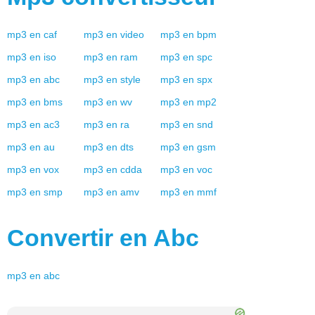
mp3
en
caf
mp3
en
video
mp3
en
bpm
mp3
en
iso
mp3
en
ram
mp3
en
spc
mp3
en
abc
mp3
en
style
mp3
en
spx
mp3
en
bms
mp3
en
wv
mp3
en
mp2
mp3
en
ac3
mp3
en
ra
mp3
en
snd
mp3
en
au
mp3
en
dts
mp3
en
gsm
mp3
en
vox
mp3
en
cdda
mp3
en
voc
mp3
en
smp
mp3
en
amv
mp3
en
mmf
Convertir en
Abc
mp3
en
abc