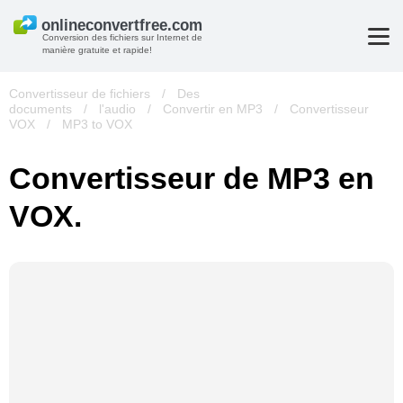
Conversion des fichiers sur Internet de
manière gratuite et rapide!
Convertisseur de fichiers
/
Des
documents
/
l'audio
/
Convertir en MP3
/
Convertisseur
VOX
/
MP3 to VOX
Convertisseur de MP3 en
VOX.