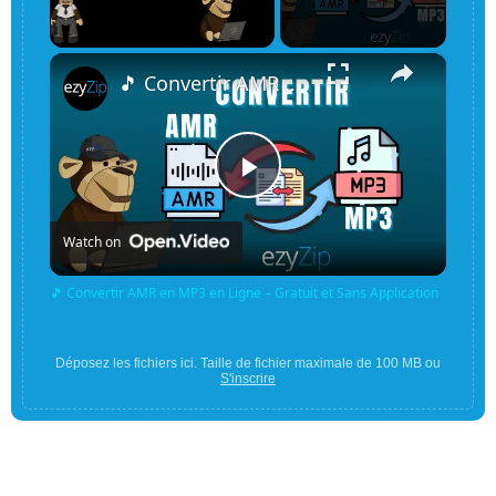
×
Unmute
🎵 Convertir AMR en MP3 en Ligne – Gratuit et Sans Application
Play
Watch on
Video
🎵 Convertir AMR en MP3 en Ligne – Gratuit et Sans Application
Déposez les fichiers ici. Taille de fichier maximale de 100 MB ou
S'inscrire