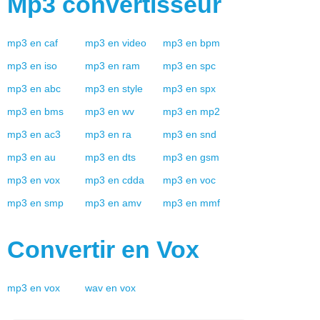
Mp3
convertisseur
mp3
en
caf
mp3
en
video
mp3
en
bpm
mp3
en
iso
mp3
en
ram
mp3
en
spc
mp3
en
abc
mp3
en
style
mp3
en
spx
mp3
en
bms
mp3
en
wv
mp3
en
mp2
mp3
en
ac3
mp3
en
ra
mp3
en
snd
mp3
en
au
mp3
en
dts
mp3
en
gsm
mp3
en
vox
mp3
en
cdda
mp3
en
voc
mp3
en
smp
mp3
en
amv
mp3
en
mmf
Convertir en
Vox
mp3
en
vox
wav
en
vox