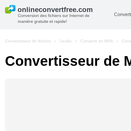
Converti
Conversion des fichiers sur Internet de
manière gratuite et rapide!
D
I
Convertisseur de fichiers
/
l'audio
/
Convertir en M4A
/
Conv
A
Convertisseur de 
Li
A
V
si