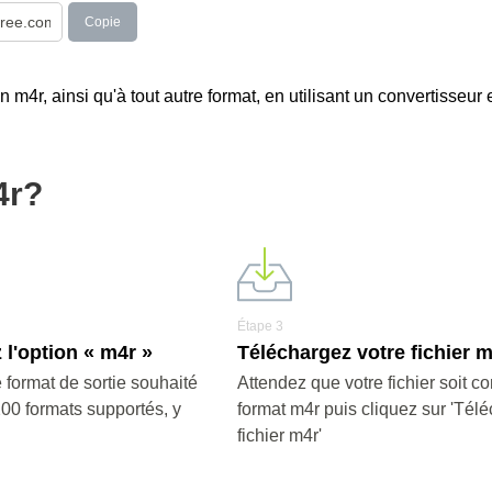
Copie
n m4r, ainsi qu'à tout autre format, en utilisant un convertisseur 
4r?
Étape 3
 l'option « m4r »
Téléchargez votre fichier 
 format de sortie souhaité
Attendez que votre fichier soit co
200 formats supportés, y
format m4r puis cliquez sur 'Télé
fichier m4r'