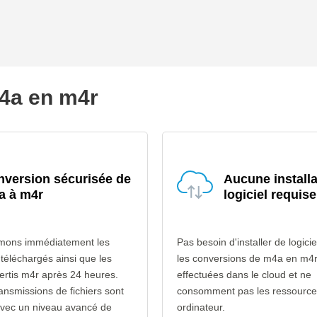
m4a en m4r
version sécurisée de
Aucune installa
a à m4r
logiciel requise
mons immédiatement les
Pas besoin d'installer de logicie
 téléchargés ainsi que les
les conversions de m4a en m4r
vertis m4r après 24 heures.
effectuées dans le cloud et ne
ransmissions de fichiers sont
consomment pas les ressource
avec un niveau avancé de
ordinateur.