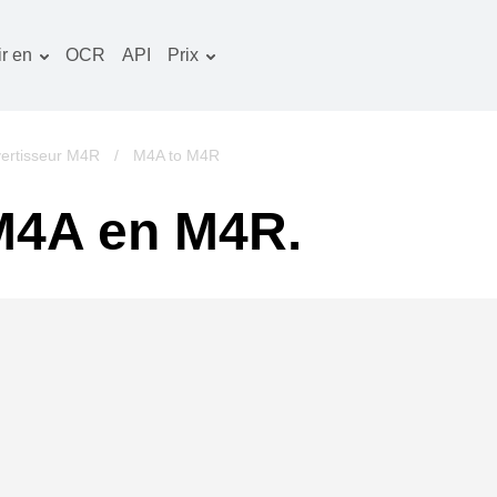
r en
OCR
API
Prix
Plan tarifaire
ocuments convertisseur
Paquet OCR
mage convertisseur
ertisseur M4R
/
M4A to M4R
udio convertisseur
M4A en M4R.
vres convertisseur
rchives convertisseur
idéo convertisseur
te web-capture d'écran