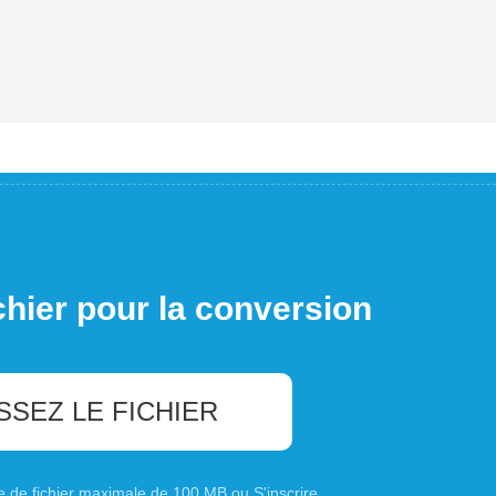
chier pour la conversion
SSEZ LE FICHIER
ille de fichier maximale de 100 MB ou
S'inscrire