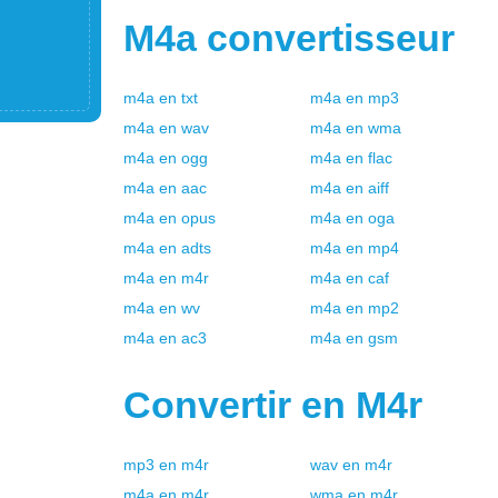
M4a
convertisseur
m4a
en
txt
m4a
en
mp3
m4a
en
wav
m4a
en
wma
m4a
en
ogg
m4a
en
flac
m4a
en
aac
m4a
en
aiff
m4a
en
opus
m4a
en
oga
m4a
en
adts
m4a
en
mp4
m4a
en
m4r
m4a
en
caf
m4a
en
wv
m4a
en
mp2
m4a
en
ac3
m4a
en
gsm
Convertir en
M4r
mp3
en
m4r
wav
en
m4r
m4a
en
m4r
wma
en
m4r