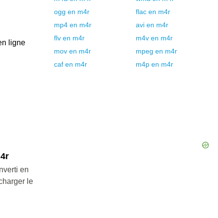
ogg
en
m4r
flac
en
m4r
mp4
en
m4r
avi
en
m4r
flv
en
m4r
m4v
en
m4r
en ligne
mov
en
m4r
mpeg
en
m4r
caf
en
m4r
m4p
en
m4r
m4r
nverti en
charger le