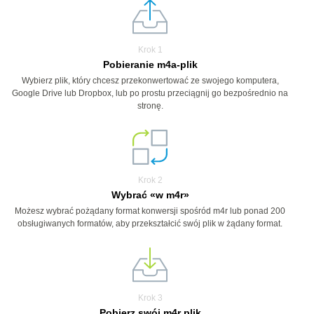
Krok 1
Pobieranie m4a-plik
Wybierz plik, który chcesz przekonwertować ze swojego komputera,
Google Drive lub Dropbox, lub po prostu przeciągnij go bezpośrednio na
stronę.
Krok 2
Wybrać «w m4r»
Możesz wybrać pożądany format konwersji spośród m4r lub ponad 200
obsługiwanych formatów, aby przekształcić swój plik w żądany format.
Krok 3
Pobierz swój m4r plik