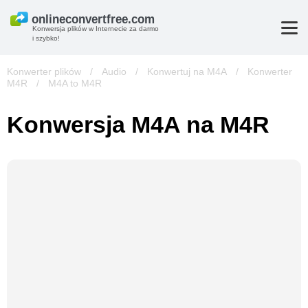
Konwersja plików w Internecie za darmo
i szybko!
Konwerter plików
/
Audio
/
Konwertuj na M4A
/
Konwerter
M4R
/
M4A to M4R
Konwersja M4A na M4R