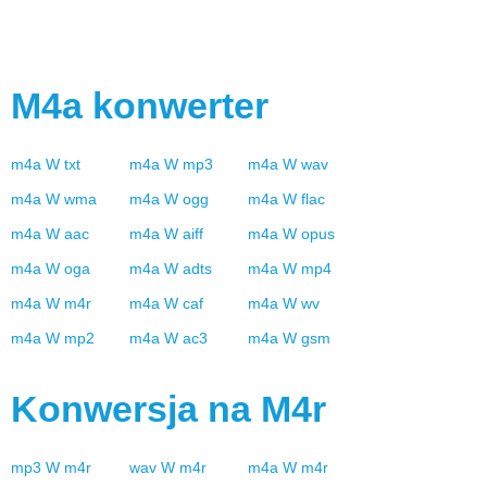
M4a
konwerter
m4a
W
txt
m4a
W
mp3
m4a
W
wav
m4a
W
wma
m4a
W
ogg
m4a
W
flac
m4a
W
aac
m4a
W
aiff
m4a
W
opus
m4a
W
oga
m4a
W
adts
m4a
W
mp4
m4a
W
m4r
m4a
W
caf
m4a
W
wv
m4a
W
mp2
m4a
W
ac3
m4a
W
gsm
Konwersja na
M4r
mp3
W
m4r
wav
W
m4r
m4a
W
m4r