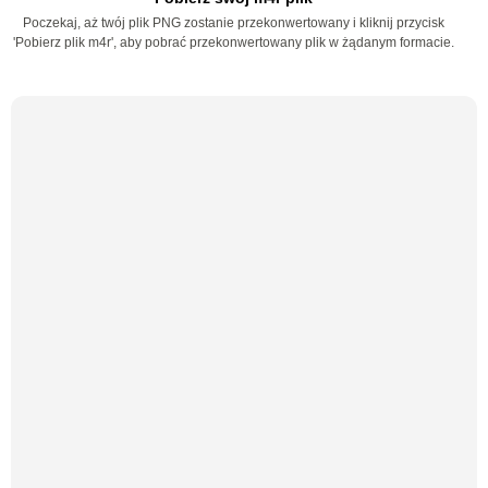
Poczekaj, aż twój plik PNG zostanie przekonwertowany i kliknij przycisk
'Pobierz plik m4r', aby pobrać przekonwertowany plik w żądanym formacie.