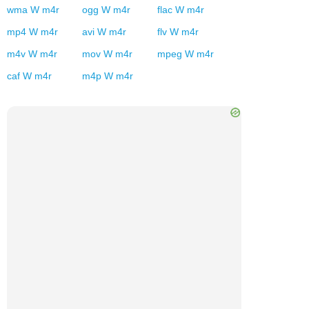
wma
W
m4r
ogg
W
m4r
flac
W
m4r
mp4
W
m4r
avi
W
m4r
flv
W
m4r
m4v
W
m4r
mov
W
m4r
mpeg
W
m4r
caf
W
m4r
m4p
W
m4r