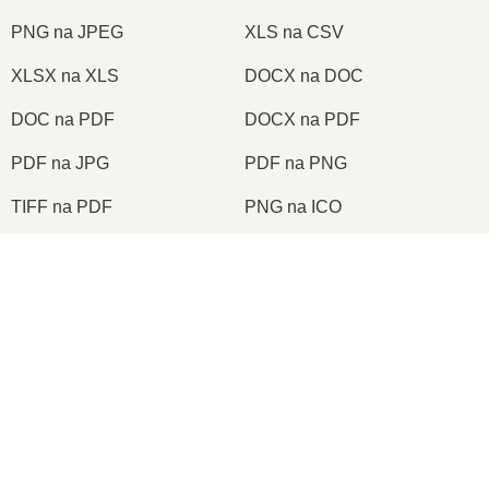
PNG na JPEG
XLS na CSV
XLSX na XLS
DOCX na DOC
DOC na PDF
DOCX na PDF
PDF na JPG
PDF na PNG
TIFF na PDF
PNG na ICO
×
2026
© onlineconvertfree.com
O nas
×
Format plików
🎬 Jak Przekonwertować AVI na MP3 Online Za Darmo | Bez Instalacji Oprogramowania
Polityka bezpieczeństwa