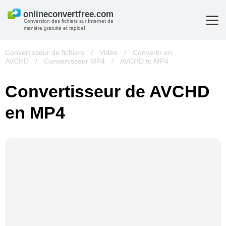
Conversion des fichiers sur Internet de
manière gratuite et rapide!
Convertisseur de fichiers
/
Vidéo
/
Convertir en
AVCHD
/
Convertisseur MP4
/
AVCHD to MP4
Convertisseur de AVCHD
en MP4