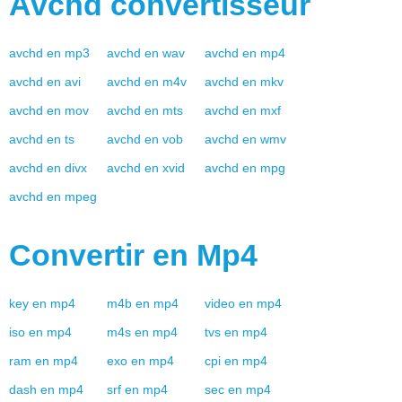
Avchd
convertisseur
avchd
en
mp3
avchd
en
wav
avchd
en
mp4
avchd
en
avi
avchd
en
m4v
avchd
en
mkv
avchd
en
mov
avchd
en
mts
avchd
en
mxf
avchd
en
ts
avchd
en
vob
avchd
en
wmv
avchd
en
divx
avchd
en
xvid
avchd
en
mpg
avchd
en
mpeg
Convertir en
Mp4
key
en
mp4
m4b
en
mp4
video
en
mp4
iso
en
mp4
m4s
en
mp4
tvs
en
mp4
ram
en
mp4
exo
en
mp4
cpi
en
mp4
dash
en
mp4
srf
en
mp4
sec
en
mp4