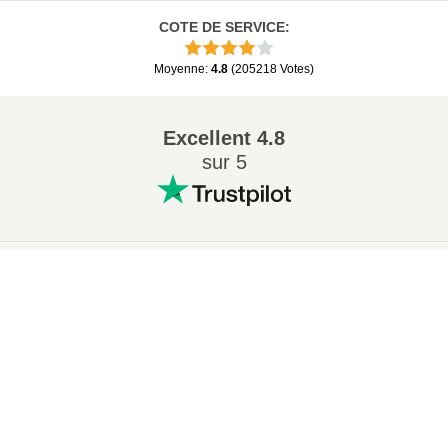
COTE DE SERVICE
:
Moyenne
:
4.8
(
205218
Votes
)
Excellent
4.8
sur 5
Conversions Populaires
:
×
7Z en ZIP
WAV en MP3
Now Playing
M4A en MP3
EPUB en PDF
Play Video
EPUB en MOBI
WMA en MP3
×
🎥 Convertir QT en MP4 en Ligne – Gratuit et Sans Application
RAR en ZIP
MP3 en OGG