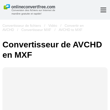
Conversion des fichiers sur Internet de
manière gratuite et rapide!
Convertisseur de fichiers
/
Vidéo
/
Convertir en
AVCHD
/
Convertisseur MXF
/
AVCHD to MXF
Convertisseur de AVCHD
en MXF