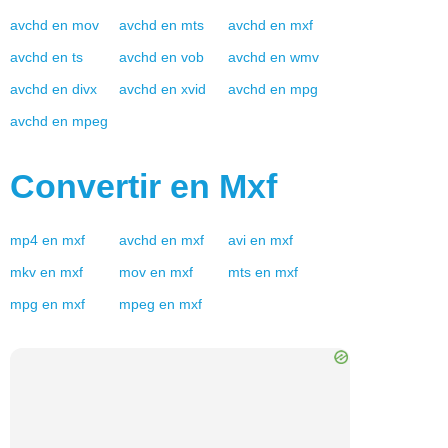
avchd
en
mov
avchd
en
mts
avchd
en
mxf
avchd
en
ts
avchd
en
vob
avchd
en
wmv
avchd
en
divx
avchd
en
xvid
avchd
en
mpg
avchd
en
mpeg
Convertir en
Mxf
mp4
en
mxf
avchd
en
mxf
avi
en
mxf
mkv
en
mxf
mov
en
mxf
mts
en
mxf
mpg
en
mxf
mpeg
en
mxf