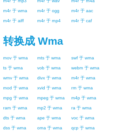
m4r
于
mp3
m4r
于
wav
m4r
于
m4a
m4r
于
wma
m4r
于
ogg
m4r
于
aac
m4r
于
aiff
m4r
于
mp4
m4r
于
caf
转换成
Wma
mov
于
wma
mts
于
wma
swf
于
wma
ts
于
wma
vob
于
wma
webm
于
wma
wmv
于
wma
divx
于
wma
m4r
于
wma
mod
于
wma
xvid
于
wma
rm
于
wma
mpg
于
wma
mpeg
于
wma
m4p
于
wma
ram
于
wma
mp2
于
wma
ra
于
wma
dts
于
wma
ape
于
wma
voc
于
wma
dss
于
wma
oma
于
wma
qcp
于
wma