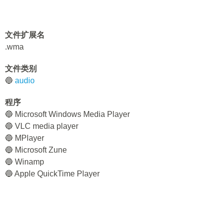
文件扩展名
.wma
文件类别
🔵
audio
程序
🔵 Microsoft Windows Media Player
🔵 VLC media player
🔵 MPlayer
🔵 Microsoft Zune
🔵 Winamp
🔵 Apple QuickTime Player