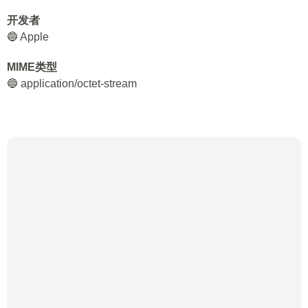
开发者
🔵 Apple
MIME类型
🔵 application/octet-stream