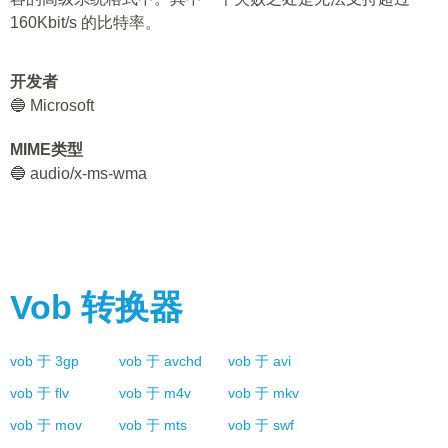
160Kbit/s 的比特率。
开发者
🔵 Microsoft
MIME类型
🔵 audio/x-ms-wma
Vob
转换器
vob
于
3gp
vob
于
avchd
vob
于
avi
vob
于
flv
vob
于
m4v
vob
于
mkv
vob
于
mov
vob
于
mts
vob
于
swf