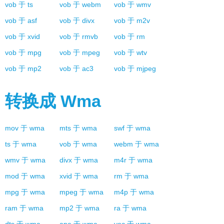
vob
于
ts
vob
于
webm
vob
于
wmv
vob
于
asf
vob
于
divx
vob
于
m2v
vob
于
xvid
vob
于
rmvb
vob
于
rm
vob
于
mpg
vob
于
mpeg
vob
于
wtv
vob
于
mp2
vob
于
ac3
vob
于
mjpeg
转换成
Wma
mov
于
wma
mts
于
wma
swf
于
wma
ts
于
wma
vob
于
wma
webm
于
wma
wmv
于
wma
divx
于
wma
m4r
于
wma
mod
于
wma
xvid
于
wma
rm
于
wma
mpg
于
wma
mpeg
于
wma
m4p
于
wma
ram
于
wma
mp2
于
wma
ra
于
wma