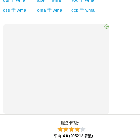
dts
于
wma
ape
于
wma
voc
于
wma
dss
于
wma
oma
于
wma
qcp
于
wma
服务评级
:
平均
:
4.8
(
205218
赞数
)