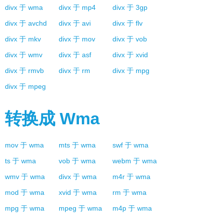
divx
于
wma
divx
于
mp4
divx
于
3gp
divx
于
avchd
divx
于
avi
divx
于
flv
divx
于
mkv
divx
于
mov
divx
于
vob
divx
于
wmv
divx
于
asf
divx
于
xvid
divx
于
rmvb
divx
于
rm
divx
于
mpg
divx
于
mpeg
转换成
Wma
mov
于
wma
mts
于
wma
swf
于
wma
ts
于
wma
vob
于
wma
webm
于
wma
wmv
于
wma
divx
于
wma
m4r
于
wma
mod
于
wma
xvid
于
wma
rm
于
wma
mpg
于
wma
mpeg
于
wma
m4p
于
wma