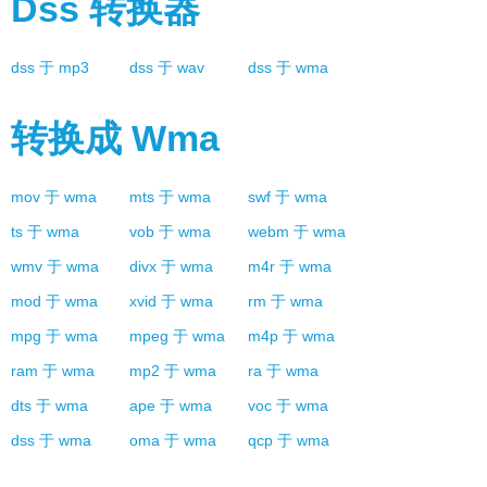
Dss
转换器
dss
于
mp3
dss
于
wav
dss
于
wma
转换成
Wma
mov
于
wma
mts
于
wma
swf
于
wma
ts
于
wma
vob
于
wma
webm
于
wma
wmv
于
wma
divx
于
wma
m4r
于
wma
mod
于
wma
xvid
于
wma
rm
于
wma
mpg
于
wma
mpeg
于
wma
m4p
于
wma
ram
于
wma
mp2
于
wma
ra
于
wma
dts
于
wma
ape
于
wma
voc
于
wma
dss
于
wma
oma
于
wma
qcp
于
wma