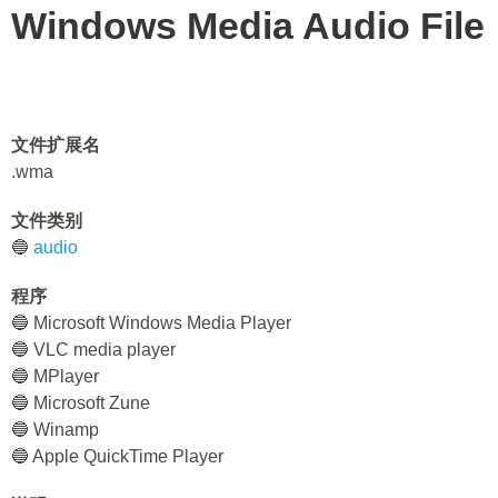
Windows Media Audio File
文件扩展名
.wma
文件类别
🔵
audio
程序
🔵 Microsoft Windows Media Player
🔵 VLC media player
🔵 MPlayer
🔵 Microsoft Zune
🔵 Winamp
🔵 Apple QuickTime Player