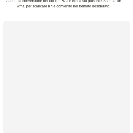
Attendi la conversione del tuo file PNG e clicca sul pulsante 'Scarica file
wma' per scaricare il file convertito nel formato desiderato.