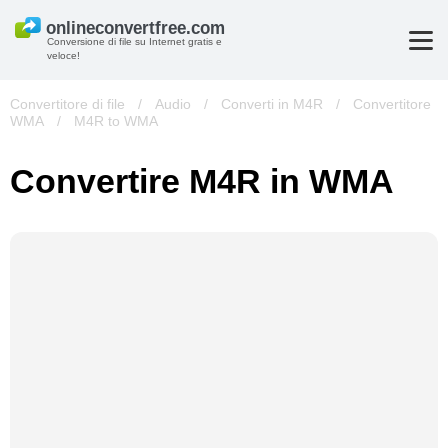
Conversione di file su Internet gratis e
veloce!
Convertitore di file
/
Audio
/
Converti in M4R
/
Convertitore
WMA
/
M4R to WMA
Convertire M4R in WMA