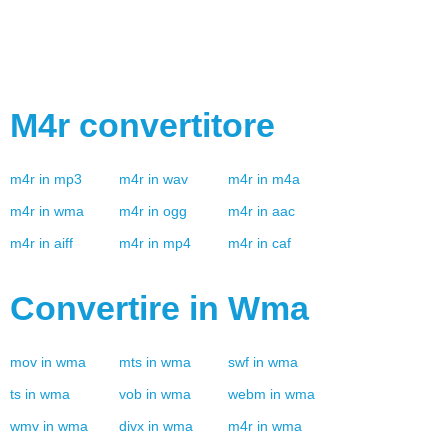
M4r
convertitore
m4r
in
mp3
m4r
in
wav
m4r
in
m4a
m4r
in
wma
m4r
in
ogg
m4r
in
aac
m4r
in
aiff
m4r
in
mp4
m4r
in
caf
Convertire in
Wma
mov
in
wma
mts
in
wma
swf
in
wma
ts
in
wma
vob
in
wma
webm
in
wma
wmv
in
wma
divx
in
wma
m4r
in
wma