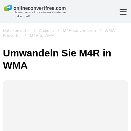
Dateien online konvertieren - kostenlos
und schnell!
Dateikonverter
/
Audio
/
In M4R konvertieren
/
WMA-
Konverter
/
M4R to WMA
Umwandeln Sie M4R in
WMA