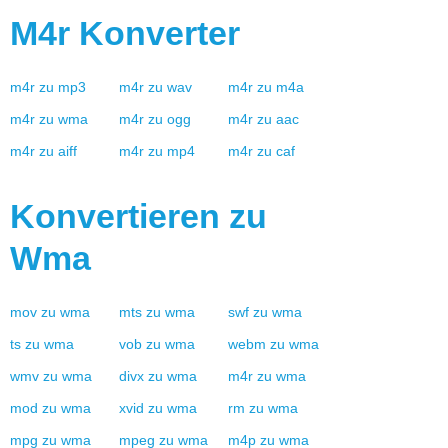
M4r
Konverter
m4r
zu
mp3
m4r
zu
wav
m4r
zu
m4a
m4r
zu
wma
m4r
zu
ogg
m4r
zu
aac
m4r
zu
aiff
m4r
zu
mp4
m4r
zu
caf
Konvertieren zu
Wma
mov
zu
wma
mts
zu
wma
swf
zu
wma
ts
zu
wma
vob
zu
wma
webm
zu
wma
wmv
zu
wma
divx
zu
wma
m4r
zu
wma
mod
zu
wma
xvid
zu
wma
rm
zu
wma
mpg
zu
wma
mpeg
zu
wma
m4p
zu
wma