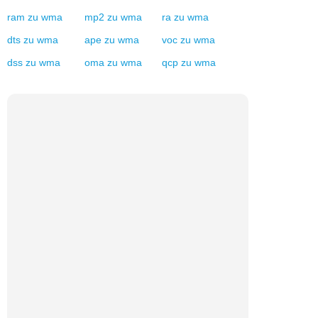
ram
zu
wma
mp2
zu
wma
ra
zu
wma
dts
zu
wma
ape
zu
wma
voc
zu
wma
dss
zu
wma
oma
zu
wma
qcp
zu
wma