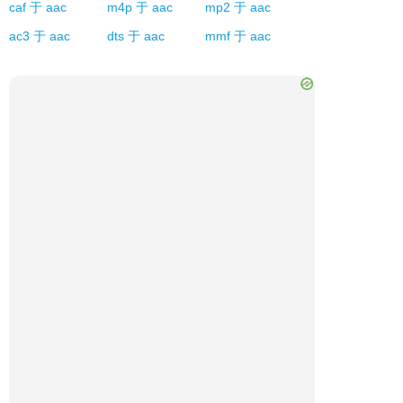
caf
于
aac
m4p
于
aac
mp2
于
aac
ac3
于
aac
dts
于
aac
mmf
于
aac