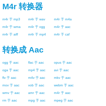
M4r
转换器
m4r
于
mp3
m4r
于
wav
m4r
于
m4a
m4r
于
wma
m4r
于
ogg
m4r
于
aac
m4r
于
aiff
m4r
于
mp4
m4r
于
caf
转换成
Aac
ogg
于
aac
flac
于
aac
opus
于
aac
oga
于
aac
mp4
于
aac
avi
于
aac
flv
于
aac
m4v
于
aac
mkv
于
aac
mov
于
aac
vob
于
aac
webm
于
aac
wmv
于
aac
amr
于
aac
m4r
于
aac
rm
于
aac
mpg
于
aac
mpeg
于
aac