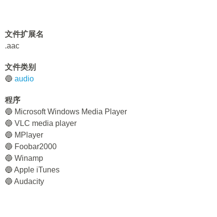
文件扩展名
.aac
文件类别
🔵
audio
程序
🔵 Microsoft Windows Media Player
🔵 VLC media player
🔵 MPlayer
🔵 Foobar2000
🔵 Winamp
🔵 Apple iTunes
🔵 Audacity