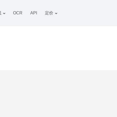
成
OCR
API
定价
关税计划
文件 转换器
OCR 包
图像 转换器
音频 转换器
书籍 转换器
压缩文件 转换器
视频 转换器
网站-截图