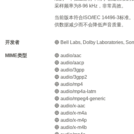
采样频率为8-96 kHz，非常高效。
当前版本符合ISO/IEC 14496-
供数据减少而不会降低声音质量。
开发者
🔵 Bell Labs, Dolby Laboratories, So
MIME类型
🔵 audio/aac
🔵 audio/aacp
🔵 audio/3gpp
🔵 audio/3gpp2
🔵 audio/mp4
🔵 audio/mp4a-latm
🔵 audio/mpeg4-generic
🔵 audio/x-aac
🔵 audio/x-m4a
🔵 audio/x-m4p
🔵 audio/x-m4b