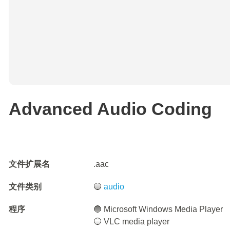
Advanced Audio Coding
文件扩展名
.aac
文件类别
🔵
audio
程序
🔵 Microsoft Windows Media Player
🔵 VLC media player