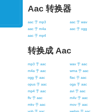
Aac
转换器
aac
于
mp3
aac
于
wav
aac
于
m4a
aac
于
ogg
aac
于
mp4
转换成
Aac
mp3
于
aac
wav
于
aac
m4a
于
aac
wma
于
aac
ogg
于
aac
flac
于
aac
opus
于
aac
oga
于
aac
mp4
于
aac
avi
于
aac
flv
于
aac
m4v
于
aac
mkv
于
aac
mov
于
aac
vob
于
aac
webm
于
aac