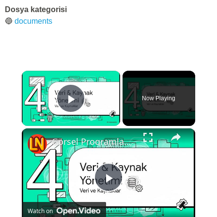
Dosya kategorisi
🔵
documents
×
Now Playing
Play Video
×
Görsel Programlama 2024-2025 Vize Soruları
Play
Watch on