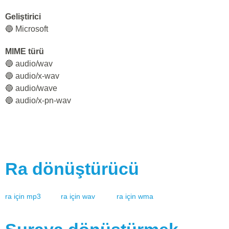
Geliştirici
🔵 Microsoft
MIME türü
🔵 audio/wav
🔵 audio/x-wav
🔵 audio/wave
🔵 audio/x-pn-wav
Ra
dönüştürücü
ra
için
mp3
ra
için
wav
ra
için
wma