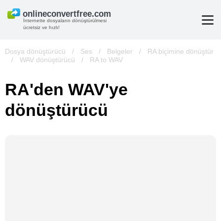
İnternette dosyaların dönüştürülmesi
ücretsiz ve hızlı!
Dosya dönüştürücü
/
Ses
/
Belgeler
/
RA biçimine dönüştür
/
WAV dönüştürücü
/
RA to WAV
RA'den WAV'ye
dönüştürücü