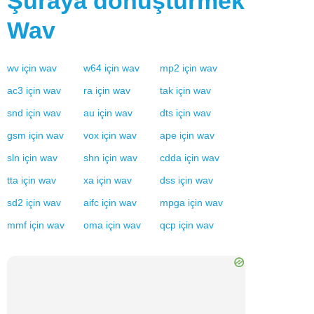
Şuraya dönüştürmek
Wav
wv
için
wav
w64
için
wav
mp2
için
wav
ac3
için
wav
ra
için
wav
tak
için
wav
snd
için
wav
au
için
wav
dts
için
wav
gsm
için
wav
vox
için
wav
ape
için
wav
sln
için
wav
shn
için
wav
cdda
için
wav
tta
için
wav
xa
için
wav
dss
için
wav
sd2
için
wav
aifc
için
wav
mpga
için
wav
mmf
için
wav
oma
için
wav
qcp
için
wav