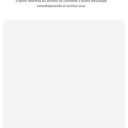
Espere mientras su archivo se convierte y podrá descargar
inmediatamente el archivo wav.