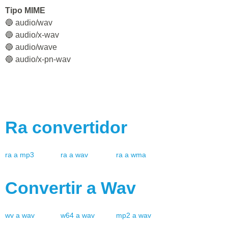
Tipo MIME
🔵 audio/wav
🔵 audio/x-wav
🔵 audio/wave
🔵 audio/x-pn-wav
Ra
convertidor
ra
a
mp3
ra
a
wav
ra
a
wma
Convertir a
Wav
wv
a
wav
w64
a
wav
mp2
a
wav