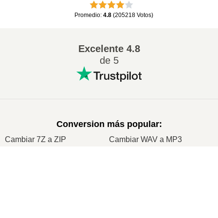
Promedio
:
4.8
(
205218
Votos
)
Excelente
4.8
de 5
Conversion más popular
:
Cambiar 7Z a ZIP
Cambiar WAV a MP3
Cambiar M4A a MP3
Cambiar EPUB a PDF
×
Cambiar EPUB a MOBI
Cambiar WMA a MP3
Now Playing
Cambiar RAR a ZIP
Cambiar MP3 a OGG
Play Video
Cambiar M4A a WAV
Cambiar AIFF a MP3