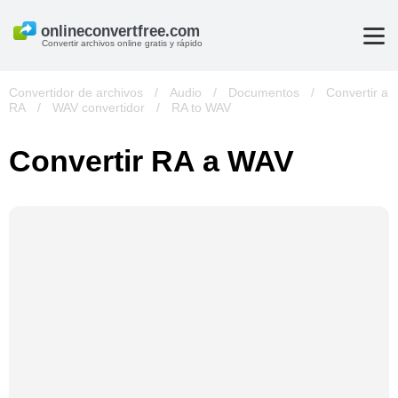
Convertir archivos online gratis y rápido
Convertidor de archivos
/
Audio
/
Documentos
/
Convertir a
RA
/
WAV convertidor
/
RA to WAV
Convertir RA a WAV