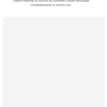
Espere mientras su archivo se convierte y podrá descargar
inmediatamente el archivo wav.