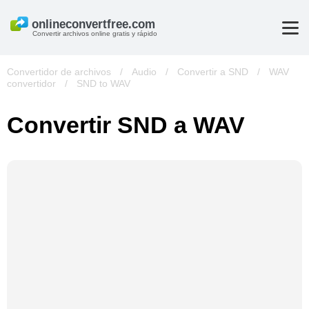
Convertir archivos online gratis y rápido
Convertidor de archivos
/
Audio
/
Convertir a SND
/
WAV
convertidor
/
SND to WAV
Convertir SND a WAV