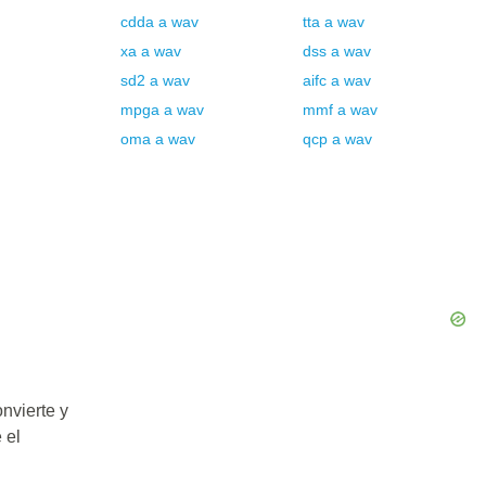
cdda
a
wav
tta
a
wav
xa
a
wav
dss
a
wav
sd2
a
wav
aifc
a
wav
mpga
a
wav
mmf
a
wav
oma
a
wav
qcp
a
wav
nvierte y
 el