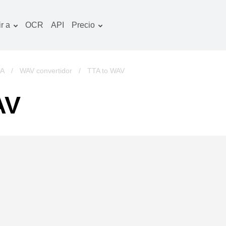
r a
OCR
API
Precio
Plan tarifario
ocumentos convertidor
Paquete de OCR
magines convertidor
TA
/
WAV convertidor
/
TTA to WAV
udio convertidor
AV
bros convertidor
chivos convertidor
ideo convertidor
tio web-captura de
ntalla