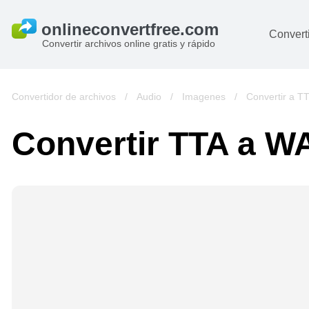
Converti
Convertir archivos online gratis y rápido
D
I
Convertidor de archivos
/
Audio
/
Imagenes
/
Convertir a T
A
Convertir TTA a W
Li
Ar
V
si
pa