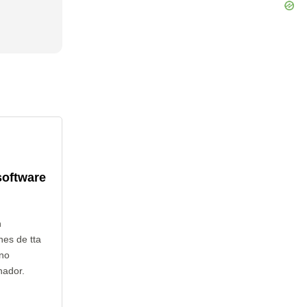
software
n
nes de tta
 no
nador.