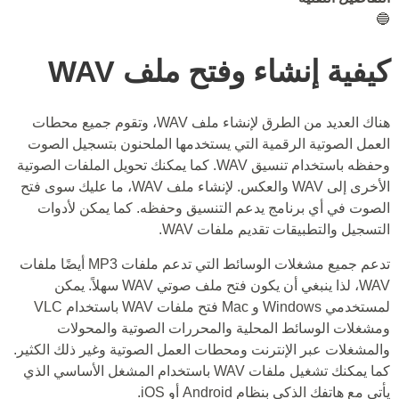
🔵
كيفية إنشاء وفتح ملف WAV
هناك العديد من الطرق لإنشاء ملف WAV، وتقوم جميع محطات
العمل الصوتية الرقمية التي يستخدمها الملحنون بتسجيل الصوت
وحفظه باستخدام تنسيق WAV. كما يمكنك تحويل الملفات الصوتية
الأخرى إلى WAV والعكس. لإنشاء ملف WAV، ما عليك سوى فتح
الصوت في أي برنامج يدعم التنسيق وحفظه. كما يمكن لأدوات
التسجيل والتطبيقات تقديم ملفات WAV.
تدعم جميع مشغلات الوسائط التي تدعم ملفات MP3 أيضًا ملفات
WAV، لذا ينبغي أن يكون فتح ملف صوتي WAV سهلاً. يمكن
لمستخدمي Windows و Mac فتح ملفات WAV باستخدام VLC
ومشغلات الوسائط المحلية والمحررات الصوتية والمحولات
والمشغلات عبر الإنترنت ومحطات العمل الصوتية وغير ذلك الكثير.
كما يمكنك تشغيل ملفات WAV باستخدام المشغل الأساسي الذي
يأتي مع هاتفك الذكي بنظام Android أو iOS.