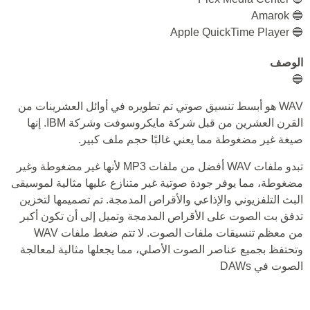
🔵 Amarok
🔵 Apple QuickTime Player
الوصف
🔵
WAV هو أبسط تنسيق صوتي تم تطويره في أوائل العشرينات من
القرن العشرين من قبل شركة مايكروسوفت وشركة IBM. إنها
صيغة غير مضغوطة مما يعني غالبًا حجم ملف كبير.
تبدو ملفات WAV أفضل من ملفات MP3 لأنها غير مضغوطة وغير
مضغوطة، مما يوفر جودة صوتية غير متنازع عليها مثالية لموسيقى
البث التلفزيوني والإذاعي والأقراص المدمجة. تم تصميمها لتخزين
تدفق بت الصوت على الأقراص المدمجة وتميل إلى أن تكون أكبر
من معظم تنسيقات ملفات الصوت. لا تتم ضغط ملفات WAV
وتحتفظ بجميع عناصر الصوت الأصلي، مما يجعلها مثالية لمعالجة
الصوت في DAWs