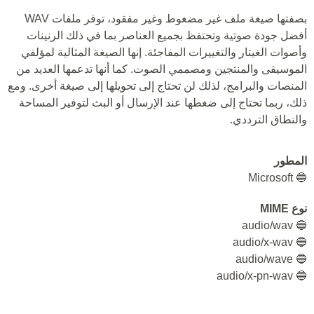
بصفتها صيغة ملف غير مضغوط وغير مفقود، توفر ملفات WAV
أفضل جودة صوتية وتحتفظ بجميع العناصر بما في ذلك الرنينات
وأصوات الغيتار والتغييرات المفاجئة. إنها الصيغة المثالية لمؤلفي
الموسيقى والمنتجين ومصممي الصوت. كما أنها تدعمها العديد من
المنصات والبرامج، لذلك لن تحتاج إلى تحويلها إلى صيغة أخرى. ومع
ذلك، ربما تحتاج إلى ضغطها عند الإرسال أو البث لتوفير المساحة
والنطاق الترددي.
المطور
🔵 Microsoft
نوع MIME
🔵 audio/wav
🔵 audio/x-wav
🔵 audio/wave
🔵 audio/x-pn-wav