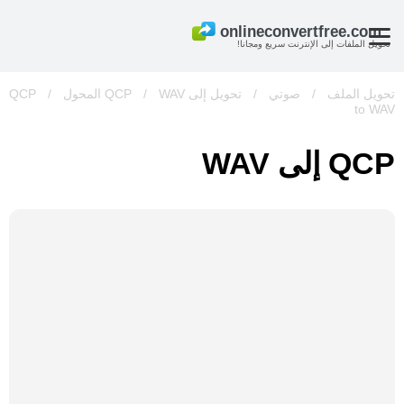
تحويل الملفات إلى الإنترنت سريع ومجانا!
تحويل الملف
/
صوتي
/
تحويل إلى QCP
WAV المحول
/
/
QCP
to WAV
QCP إلى WAV