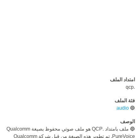
امتداد الملف
.qcp
فئة الملف
audio
🔵
الوصف
🔵 ملف بامتداد .QCP هو ملف صوتي محفوظ بصيغة Qualcomm
PureVoice. تم تطوير هذه الصيغة من قبل شركة Qualcomm