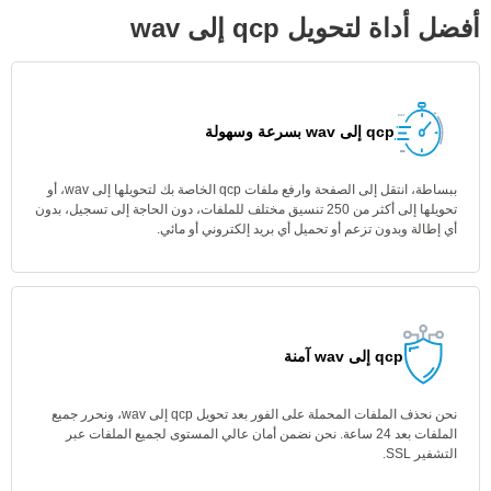
أفضل أداة لتحويل qcp إلى wav
qcp إلى wav بسرعة وسهولة
ببساطة، انتقل إلى الصفحة وارفع ملفات qcp الخاصة بك لتحويلها إلى wav، أو
تحويلها إلى أكثر من 250 تنسيق مختلف للملفات، دون الحاجة إلى تسجيل، بدون
أي إطالة وبدون تزعم أو تحميل أي بريد إلكتروني أو مائي.
qcp إلى wav آمنة
نحن نحذف الملفات المحملة على الفور بعد تحويل qcp إلى wav، ونحرر جميع
الملفات بعد 24 ساعة. نحن نضمن أمان عالي المستوى لجميع الملفات عبر
التشفير SSL.