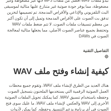
تبدو ملفات WAV أفضل من ملفات MP3 لأنها غير مضغوطة وغير
مضغوطة، مما يوفر جودة صوتية غير متنازع عليها مثالية لموسيقى
البث التلفزيوني والإذاعي والأقراص المدمجة. تم تصميمها لتخزين
تدفق بت الصوت على الأقراص المدمجة وتميل إلى أن تكون أكبر
من معظم تنسيقات ملفات الصوت. لا تتم ضغط ملفات WAV
وتحتفظ بجميع عناصر الصوت الأصلي، مما يجعلها مثالية لمعالجة
الصوت في DAWs
التفاصيل التقنية
🔵
كيفية إنشاء وفتح ملف WAV
هناك العديد من الطرق لإنشاء ملف WAV، وتقوم جميع محطات
العمل الصوتية الرقمية التي يستخدمها الملحنون بتسجيل الصوت
وحفظه باستخدام تنسيق WAV. كما يمكنك تحويل الملفات الصوتية
الأخرى إلى WAV والعكس. لإنشاء ملف WAV، ما عليك سوى فتح
الصوت في أي برنامج يدعم التنسيق وحفظه. كما يمكن لأدوات