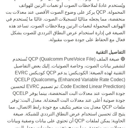
ويُستخدم عادةً لملاحظات الصوت أو نغمات الرنين للهواتف
المحمولة. QCP يركز على وضوح الصوت الأقصى عند معدلات بت
منخفضة، مما يجعله مثاليًا لتسجيلات الصوت. غالبًا ما يُستخدم في
الهواتف المحمولة لنغمات الرنين وملاحظات الصوت. تساعد هذه
الصيغة في إدارة استخدام عرض النطاق الترددي للصوت بشكل
فعال مع الحفاظ على جودة صوت مقبولة.
التفاصيل التقنية
🔵 صيغة الملف QCP (Qualcomm PureVoice File) تُستخدم
لتشفير بيانات الصوت، وخاصة الصوتيات. إليك بعض التفاصيل
التقنية لهذه الصيغة: الكوديكس: يدعم QCP كوديكس EVRC
(Enhanced Variable Rate Codec) وQCELP (Qualcomm
Code Excited Linear Prediction). تم تصميم EVRC لتحسين
جودة الصوت عند معدلات البت المنخفضة، بينما يوفر QCELP
جودة صوتية أعلى عند معدلات البت المعتدلة. معدل البت: توفر
ملفات QCP معدل بت متغير يتكيف مع جودة رابط الاتصال، مما
يتيح لك تحسين استخدام عرض النطاق الترددي للشبكة. صيغة
الحاوية: يمكن لملفات QCP أن تحتوي على بيانات وصفية وبيانات
بمعدلات بت متعددة، مما يسمح بتخزين معلومات معدل البت