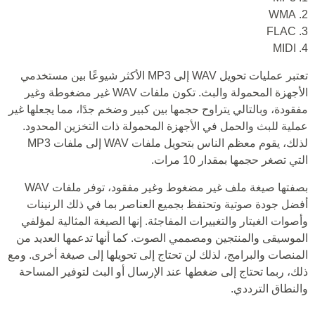
2. WMA
3. FLAC
4. MIDI
تعتبر عمليات تحويل WAV إلى MP3 الأكثر شيوعًا بين مستخدمي
الأجهزة المحمولة والبث. تكون ملفات WAV غير مضغوطة وغير
مفقودة، وبالتالي يتراوح حجمها بين كبير وضخم جدًا، مما يجعلها غير
عملية للبث والحمل في الأجهزة المحمولة ذات التخزين المحدود.
لذلك، يقوم معظم الناس بتحويل ملفات WAV إلى ملفات MP3
التي تصغر حجمها بمقدار 10 مرات.
بصفتها صيغة ملف غير مضغوط وغير مفقود، توفر ملفات WAV
أفضل جودة صوتية وتحتفظ بجميع العناصر بما في ذلك الرنينات
وأصوات الغيتار والتغييرات المفاجئة. إنها الصيغة المثالية لمؤلفي
الموسيقى والمنتجين ومصممي الصوت. كما أنها تدعمها العديد من
المنصات والبرامج، لذلك لن تحتاج إلى تحويلها إلى صيغة أخرى. ومع
ذلك، ربما تحتاج إلى ضغطها عند الإرسال أو البث لتوفير المساحة
والنطاق الترددي.