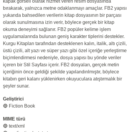
kapak görseli olarak hizmet veren resim dosyasında
bırakarak, yalnızca metne odaklanmayı amaçlar. FB2 yapısı
yukarıda bahsedilen verilerin kitap dosyasının bir parçası
olarak sunulmasına izin verir, böylece gerçek bir kitap
okuma deneyimi sağlanır. FB2 popüler kelime işlem
uygulamalarında bulunan geniş karakter tiplerini destekler.
Kurgu Kitapları tarafından desteklenen kalın, italik, altı çizili,
üstü çizili, alt yazı ve süper yazı gibi özel içeriğe yerleştirme
biçimlendirmesi nedeniyle, dosya yapısı bu yönde veriler
içeren bir Stil Sayfası içerir. FB2 dosyaları, gerçek metin
içeriğinin önce geldiği şekilde yapılandırılmıştır, böylece
kitabın geri kalanı yüklenirken okuyuculara atıştırmalık bir
şeyler sunar.
Geliştirici
🔵 Fiction Book
MIME türü
🔵 text/xml