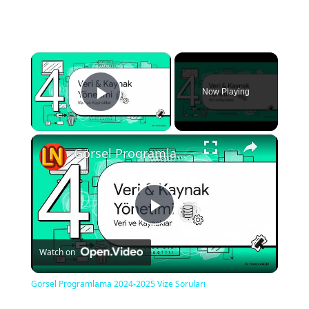
×
Now Playing
Play Video
×
Görsel Programlama 2024-2025 Vize Soruları
Play
Watch on
Video
Görsel Programlama 2024-2025 Vize Soruları