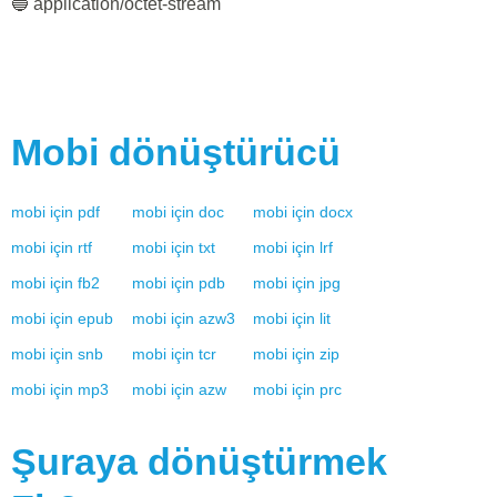
🔵 application/octet-stream
Mobi
dönüştürücü
mobi
için
pdf
mobi
için
doc
mobi
için
docx
mobi
için
rtf
mobi
için
txt
mobi
için
lrf
mobi
için
fb2
mobi
için
pdb
mobi
için
jpg
mobi
için
epub
mobi
için
azw3
mobi
için
lit
mobi
için
snb
mobi
için
tcr
mobi
için
zip
mobi
için
mp3
mobi
için
azw
mobi
için
prc
Şuraya dönüştürmek