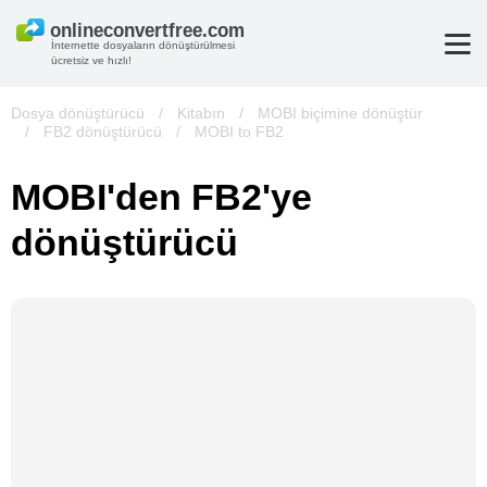
İnternette dosyaların dönüştürülmesi
ücretsiz ve hızlı!
Dosya dönüştürücü
/
Kitabın
/
MOBI biçimine dönüştür
/
FB2 dönüştürücü
/
MOBI to FB2
MOBI'den FB2'ye
dönüştürücü