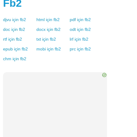
Fb2
djvu
için
fb2
html
için
fb2
pdf
için
fb2
doc
için
fb2
docx
için
fb2
odt
için
fb2
rtf
için
fb2
txt
için
fb2
lrf
için
fb2
epub
için
fb2
mobi
için
fb2
prc
için
fb2
chm
için
fb2