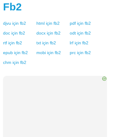
Fb2
djvu
için
fb2
html
için
fb2
pdf
için
fb2
doc
için
fb2
docx
için
fb2
odt
için
fb2
rtf
için
fb2
txt
için
fb2
lrf
için
fb2
epub
için
fb2
mobi
için
fb2
prc
için
fb2
chm
için
fb2