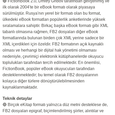
🔵 FictionBook 2.0, Dmitry Gribov tarafından geliştirilmiş ve
ilk olarak 2004'te bir eBook formatı olarak piyasaya
sürülmüştür. Rusya'nın yerel bir formatı olan bu format,
ülkedeki eBook formatları popülerlik anketlerinde yüksek
sıralamalara sahiptir. Birkaç başka eBook formatı gibi XML
tabanlı olmasına rağmen, FB2 dosyaları diğer eBook
formatlarında bulunan birden çok XML yerine sadece bir
XML içerdikleri için özeldir. FB2 formatının açık kaynaklı
olması ve herhangi bir dijital hak yönetimi olmaması
nedeniyle, çevrimiçi elektronik kütüphanelerde okuyucu
toplulukları tarafından tercih edilmektedir. En önemlisi,
FictionBook, popüler eBook okuyucuları tarafından
desteklenmektedir; bu temel olarak FB2 dosyalarının
kolayca diğer türlere dönüştürülebilmesinden
kaynaklanmaktadır.
Teknik detaylar
🔵 Birçok eKitap formatı yalnızca düz metni desteklese de,
FB2 dosyaları epigraf, biçimlendirilmiş şiirler, alıntılar ve