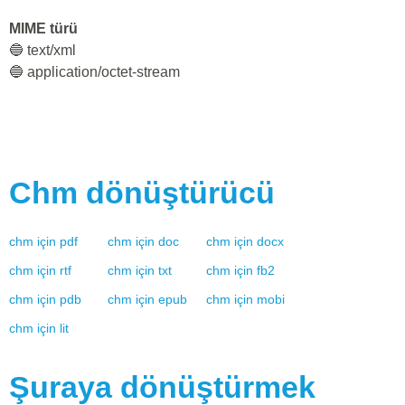
MIME türü
🔵 text/xml
🔵 application/octet-stream
Chm
dönüştürücü
chm
için
pdf
chm
için
doc
chm
için
docx
chm
için
rtf
chm
için
txt
chm
için
fb2
chm
için
pdb
chm
için
epub
chm
için
mobi
chm
için
lit
Şuraya dönüştürmek