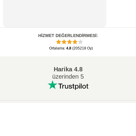
HİZMET DEĞERLENDİRMESİ
:
Ortalama
:
4.8
(
205218
Oy
)
Harika
4.8
üzerinden 5
Popüler Dönüşümler
:
×
7Z ZIP dönüştürmek
WAV MP3 dönüştürmek
Now Playing