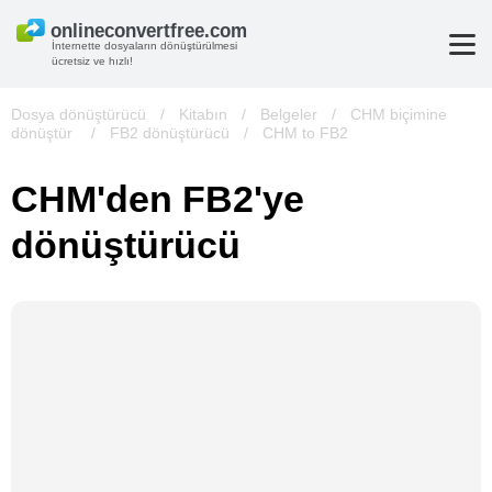
İnternette dosyaların dönüştürülmesi
ücretsiz ve hızlı!
Dosya dönüştürücü
/
Kitabın
/
Belgeler
/
CHM biçimine
dönüştür
/
FB2 dönüştürücü
/
CHM to FB2
CHM'den FB2'ye
dönüştürücü