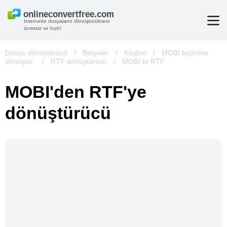
İnternette dosyaların dönüştürülmesi
ücretsiz ve hızlı!
Dosya dönüştürücü
/
Belgeler
/
Kitabın
/
MOBI biçimine
dönüştür
/
RTF dönüştürücü
/
MOBI to RTF
MOBI'den RTF'ye
dönüştürücü