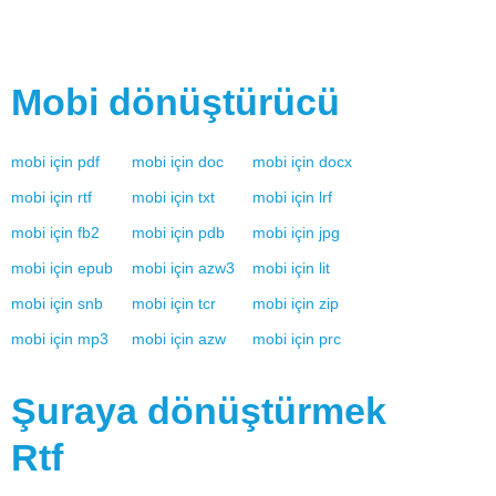
Mobi
dönüştürücü
mobi
için
pdf
mobi
için
doc
mobi
için
docx
mobi
için
rtf
mobi
için
txt
mobi
için
lrf
mobi
için
fb2
mobi
için
pdb
mobi
için
jpg
mobi
için
epub
mobi
için
azw3
mobi
için
lit
mobi
için
snb
mobi
için
tcr
mobi
için
zip
mobi
için
mp3
mobi
için
azw
mobi
için
prc
Şuraya dönüştürmek
Rtf