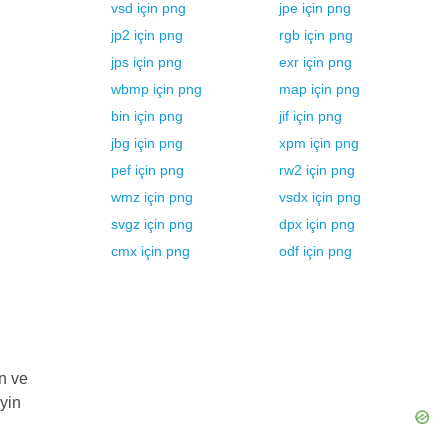
vsd
için
png
jpe
için
png
jp2
için
png
rgb
için
png
jps
için
png
exr
için
png
wbmp
için
png
map
için
png
bin
için
png
jif
için
png
jbg
için
png
xpm
için
png
pef
için
png
rw2
için
png
wmz
için
png
vsdx
için
png
svgz
için
png
dpx
için
png
cmx
için
png
odf
için
png
n ve
yin