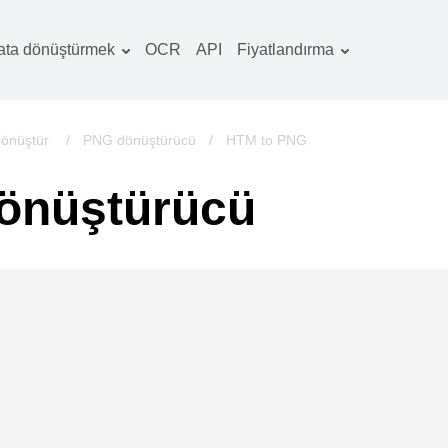
ata dönüştürmek
OCR
API
Fiyatlandırma
Tarife planı
elgeler dönüştürücü
OCR paketi
örüntüler dönüştürücü
dönüştür
/
PNG dönüştürücü
/
HTM to PNG
es dönüştürücü
önüştürücü
ooks dönüştürücü
rşivler dönüştürücü
ideo dönüştürücü
b sitesi-ekran
rüntüleri