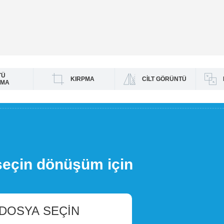
TÜ
KIRPMA
CILT GÖRÜNTÜ
RMA
seçin dönüşüm için
 DOSYA SEÇIN