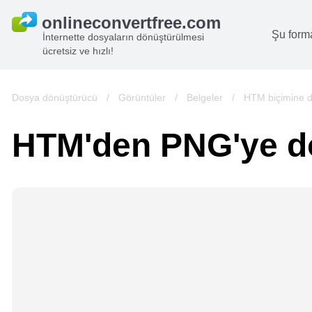
Şu form
İnternette dosyaların dönüştürülmesi
ücretsiz ve hızlı!
B
G
Dosya dönüştürücü
/
Görüntüler
/
Belgeler
/
HTM biçimine 
S
HTM'den PNG'ye d
B
A
V
we
gö