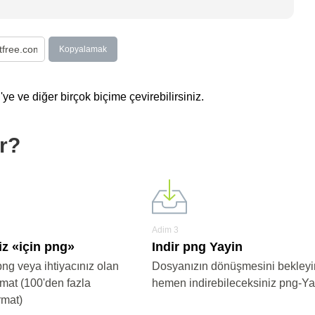
Kopyalamak
e ve diğer birçok biçime çevirebilirsiniz.
ür?
Adim 3
iz «için png»
Indir png Yayin
png veya ihtiyacınız olan
Dosyanızın dönüşmesini bekleyi
rmat (100'den fazla
hemen indirebileceksiniz png-Ya
rmat)