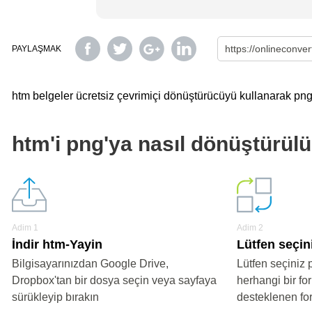
PAYLAŞMAK
htm belgeler ücretsiz çevrimiçi dönüştürücüyü kullanarak png'y
htm'i png'ya nasıl dönüştürül
Adim 1
Adim 2
İndir htm-Yayin
Lütfen seçin
Bilgisayarınızdan Google Drive,
Lütfen seçiniz 
Dropbox'tan bir dosya seçin veya sayfaya
herhangi bir fo
sürükleyip bırakın
desteklenen fo