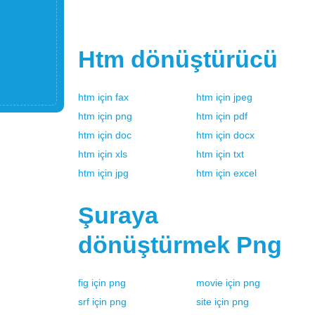
Htm
dönüştürücü
htm
için
fax
htm
için
jpeg
htm
için
png
htm
için
pdf
htm
için
doc
htm
için
docx
htm
için
xls
htm
için
txt
htm
için
jpg
htm
için
excel
Şuraya
dönüştürmek
Png
fig
için
png
movie
için
png
srf
için
png
site
için
png