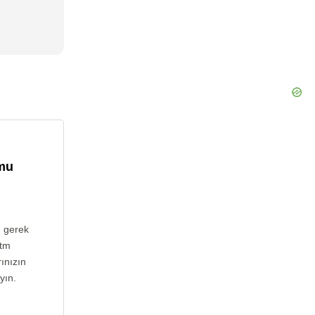
umu
e gerek
htm
ınızın
yın.