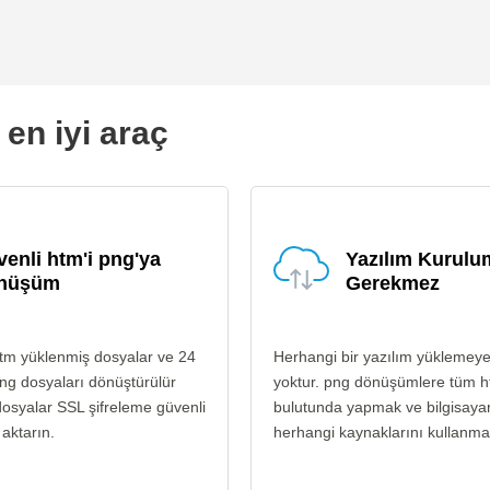
en iyi araç
enli htm'i png'ya
Yazılım Kurul
nüşüm
Gerekmez
tm yüklenmiş dosyalar ve 24
Herhangi bir yazılım yüklemey
ng dosyaları dönüştürülür
yoktur. png dönüşümlere tüm 
osyalar SSL şifreleme güvenli
bulutunda yapmak ve bilgisayar
 aktarın.
herhangi kaynaklarını kullanma