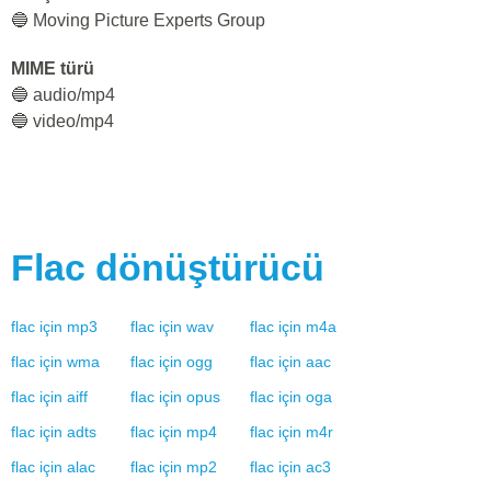
🔵 Moving Picture Experts Group
MIME türü
🔵 audio/mp4
🔵 video/mp4
Flac
dönüştürücü
flac
için
mp3
flac
için
wav
flac
için
m4a
flac
için
wma
flac
için
ogg
flac
için
aac
flac
için
aiff
flac
için
opus
flac
için
oga
flac
için
adts
flac
için
mp4
flac
için
m4r
flac
için
alac
flac
için
mp2
flac
için
ac3