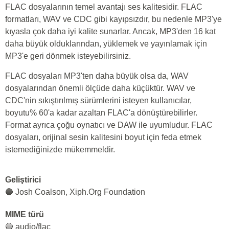
FLAC dosyalarının temel avantajı ses kalitesidir. FLAC
formatları, WAV ve CDC gibi kayıpsızdır, bu nedenle MP3'ye
kıyasla çok daha iyi kalite sunarlar. Ancak, MP3'den 16 kat
daha büyük olduklarından, yüklemek ve yayınlamak için
MP3'e geri dönmek isteyebilirsiniz.
FLAC dosyaları MP3'ten daha büyük olsa da, WAV
dosyalarından önemli ölçüde daha küçüktür. WAV ve
CDC'nin sıkıştırılmış sürümlerini isteyen kullanıcılar,
boyutu% 60'a kadar azaltan FLAC'a dönüştürebilirler.
Format ayrıca çoğu oynatıcı ve DAW ile uyumludur. FLAC
dosyaları, orijinal sesin kalitesini boyut için feda etmek
istemediğinizde mükemmeldir.
Geliştirici
🔵 Josh Coalson, Xiph.Org Foundation
MIME türü
🔵 audio/flac