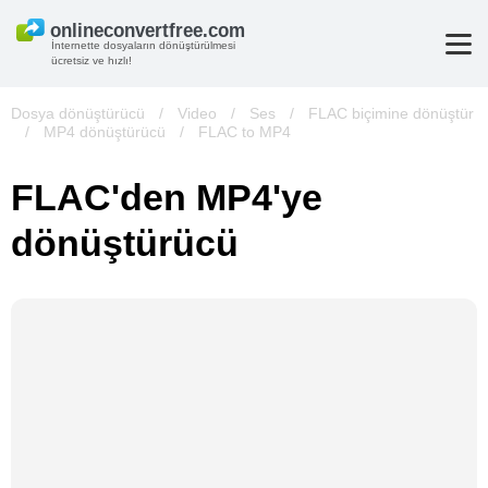
İnternette dosyaların dönüştürülmesi
ücretsiz ve hızlı!
Dosya dönüştürücü
/
Video
/
Ses
/
FLAC biçimine dönüştür
/
MP4 dönüştürücü
/
FLAC to MP4
FLAC'den MP4'ye
dönüştürücü