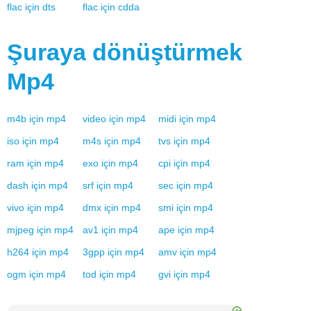
flac
için
dts
flac
için
cdda
Şuraya dönüştürmek
Mp4
m4b
için
mp4
video
için
mp4
midi
için
mp4
iso
için
mp4
m4s
için
mp4
tvs
için
mp4
ram
için
mp4
exo
için
mp4
cpi
için
mp4
dash
için
mp4
srf
için
mp4
sec
için
mp4
vivo
için
mp4
dmx
için
mp4
smi
için
mp4
mjpeg
için
mp4
av1
için
mp4
ape
için
mp4
h264
için
mp4
3gpp
için
mp4
amv
için
mp4
ogm
için
mp4
tod
için
mp4
gvi
için
mp4