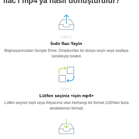
flac'i mp4'ya nasıl dönüştürülür?
Adim 1
İndir flac-Yayin
Bilgisayarınızdan Google Drive, Dropbox'tan bir dosya seçin veya sayfaya
sürükleyip bırakın
Adim 2
Lütfen seçiniz «için mp4»
Lütfen seçiniz mp4 veya ihtiyacınız olan herhangi bir format (100'den fazla
desteklenen format)