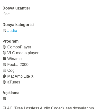
Dosya uzantısı
.flac
Dosya kategorisi
🔵
audio
Program
🔵 СomboPlayer
🔵 VLC media player
🔵 Winamp
🔵 Foobar2000
🔵 Cog
🔵 MacAmp Lite X
🔵 aTunes
Açıklama
🔵
FLAC (Free Lossless Audio Codec), ses dosyalarının