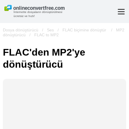
İnternette dosyaların dönüştürülmesi
ücretsiz ve hızlı!
Dosya dönüştürücü
/
Ses
/
FLAC biçimine dönüştür
/
MP2
dönüştürücü
/
FLAC to MP2
FLAC'den MP2'ye
dönüştürücü