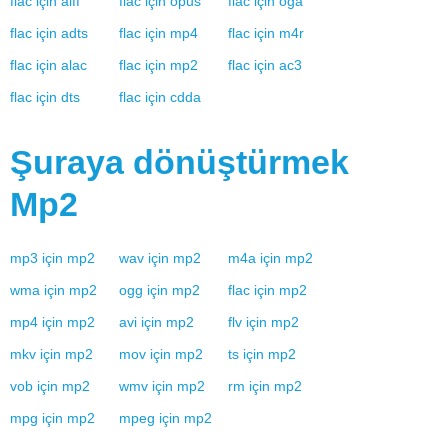
flac
için
aiff
flac
için
opus
flac
için
oga
flac
için
adts
flac
için
mp4
flac
için
m4r
flac
için
alac
flac
için
mp2
flac
için
ac3
flac
için
dts
flac
için
cdda
Şuraya dönüştürmek
Mp2
mp3
için
mp2
wav
için
mp2
m4a
için
mp2
wma
için
mp2
ogg
için
mp2
flac
için
mp2
mp4
için
mp2
avi
için
mp2
flv
için
mp2
mkv
için
mp2
mov
için
mp2
ts
için
mp2
vob
için
mp2
wmv
için
mp2
rm
için
mp2
mpg
için
mp2
mpeg
için
mp2