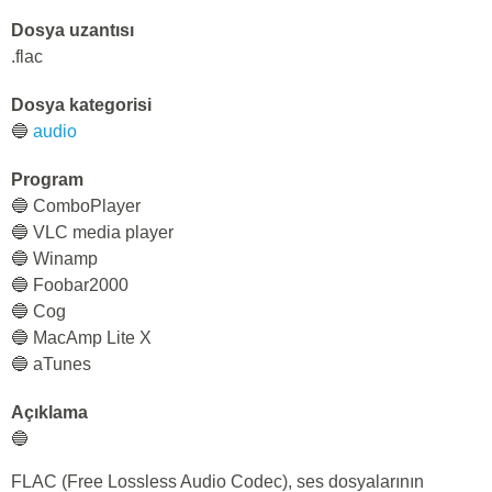
Dosya uzantısı
.flac
Dosya kategorisi
🔵
audio
Program
🔵 СomboPlayer
🔵 VLC media player
🔵 Winamp
🔵 Foobar2000
🔵 Cog
🔵 MacAmp Lite X
🔵 aTunes
Açıklama
🔵
FLAC (Free Lossless Audio Codec), ses dosyalarının