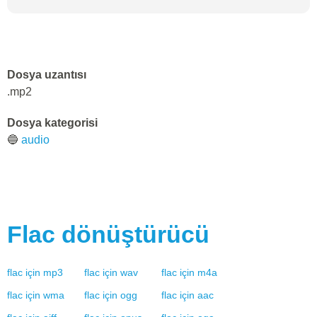
Dosya uzantısı
.mp2
Dosya kategorisi
🔵
audio
Flac
dönüştürücü
flac
için
mp3
flac
için
wav
flac
için
m4a
flac
için
wma
flac
için
ogg
flac
için
aac