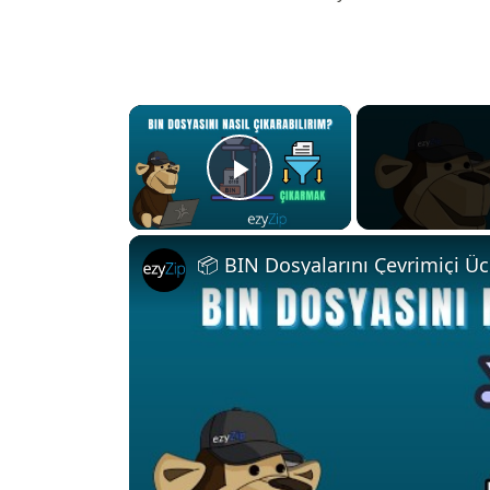
×
Play Video