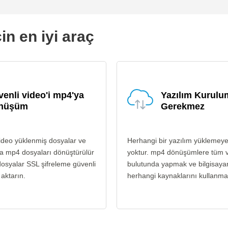
n en iyi araç
enli video'i mp4'ya
Yazılım Kurul
nüşüm
Gerekmez
ideo yüklenmiş dosyalar ve
Herhangi bir yazılım yüklemey
a mp4 dosyaları dönüştürülür
yoktur. mp4 dönüşümlere tüm 
osyalar SSL şifreleme güvenli
bulutunda yapmak ve bilgisayar
 aktarın.
herhangi kaynaklarını kullanma