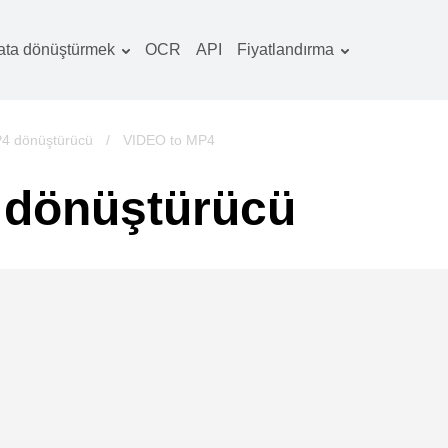
ata dönüştürmek
OCR
API
Fiyatlandırma
Tarife planı
elgeler dönüştürücü
OCR paketi
örüntüler dönüştürücü
4 dönüştürücü
/
VIDEO to MP4
es dönüştürücü
 dönüştürücü
ooks dönüştürücü
rşivler dönüştürücü
ideo dönüştürücü
b sitesi-ekran
rüntüleri