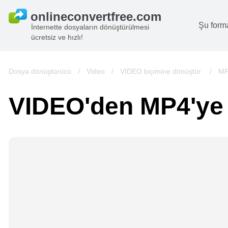
Şu form
İnternette dosyaların dönüştürülmesi
ücretsiz ve hızlı!
B
G
Dosya dönüştürücü
/
Video
/
VIDEO biçimine dönüştür
/
MP
S
VIDEO'den MP4'ye
B
A
V
we
gö