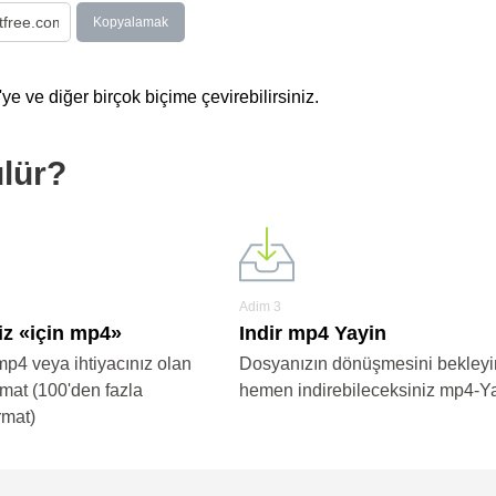
Kopyalamak
e ve diğer birçok biçime çevirebilirsiniz.
ülür?
Adim 3
iz «için mp4»
Indir mp4 Yayin
mp4 veya ihtiyacınız olan
Dosyanızın dönüşmesini bekleyi
rmat (100'den fazla
hemen indirebileceksiniz mp4-Y
rmat)