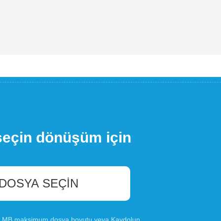
seçin dönüşüm için
 DOSYA SEÇIN
00 MB maksimum dosya boyutu veya
Kaydolun