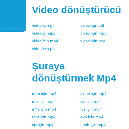
Video
dönüştürücü
video
için
gif
video
için
pdf
video
için
jpg
video
için
mp3
video
için
mp4
video
için
psp
video
için
pic
Şuraya
dönüştürmek
Mp4
m4b
için
mp4
video
için
mp4
midi
için
mp4
iso
için
mp4
m4s
için
mp4
tvs
için
mp4
ram
için
mp4
exo
için
mp4
cpi
için
mp4
dash
için
mp4