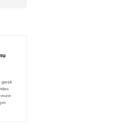
umu
e gerek
video
ınızın
yın.