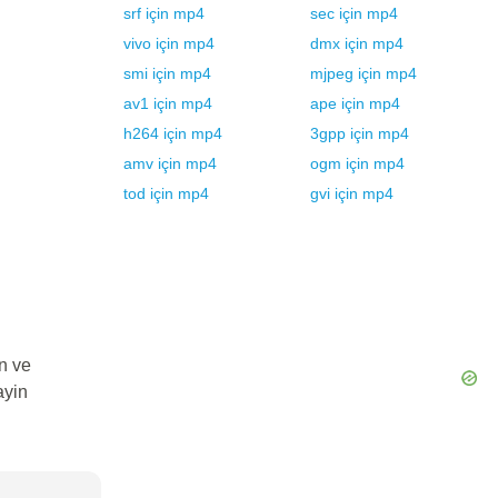
srf
için
mp4
sec
için
mp4
vivo
için
mp4
dmx
için
mp4
smi
için
mp4
mjpeg
için
mp4
av1
için
mp4
ape
için
mp4
h264
için
mp4
3gpp
için
mp4
amv
için
mp4
ogm
için
mp4
tod
için
mp4
gvi
için
mp4
n ve
ayin