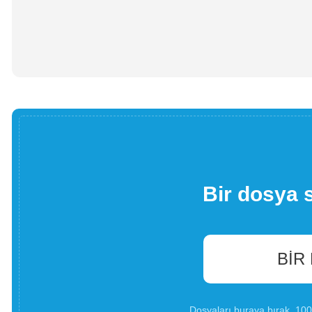
Bir dosya 
BIR
Dosyaları buraya bırak. 1