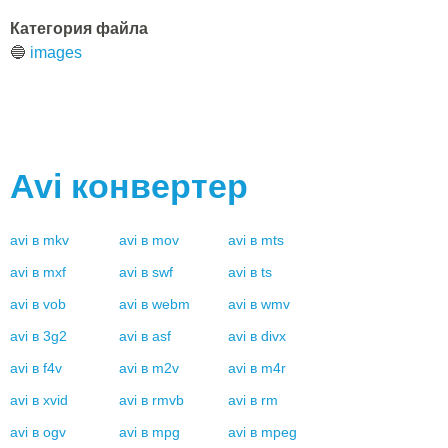
Категория файла
🔵
images
Avi
конвертер
avi
в
mkv
avi
в
mov
avi
в
mts
avi
в
mxf
avi
в
swf
avi
в
ts
avi
в
vob
avi
в
webm
avi
в
wmv
avi
в
3g2
avi
в
asf
avi
в
divx
avi
в
f4v
avi
в
m2v
avi
в
m4r
avi
в
xvid
avi
в
rmvb
avi
в
rm
avi
в
ogv
avi
в
mpg
avi
в
mpeg