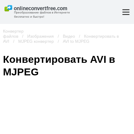
Преобразование файлов в Интернете
бесплатно и быстро!
Конвертер
файлов
/
Изображения
/
Видео
/
Конвертировать в
AVI
/
MJPEG конвертер
/
AVI to MJPEG
Конвертировать AVI в
MJPEG