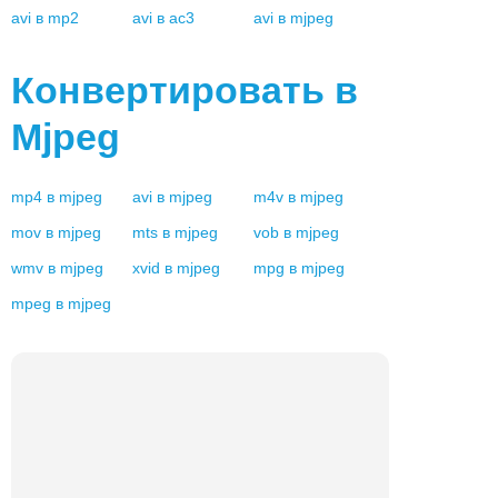
avi
в
mp2
avi
в
ac3
avi
в
mjpeg
Конвертировать в
Mjpeg
mp4
в
mjpeg
avi
в
mjpeg
m4v
в
mjpeg
mov
в
mjpeg
mts
в
mjpeg
vob
в
mjpeg
wmv
в
mjpeg
xvid
в
mjpeg
mpg
в
mjpeg
mpeg
в
mjpeg