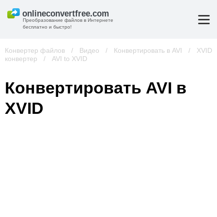
Преобразование файлов в Интернете
бесплатно и быстро!
Конвертер файлов
/
Видео
/
Конвертировать в AVI
/
XVID
конвертер
/
AVI to XVID
Конвертировать AVI в
XVID