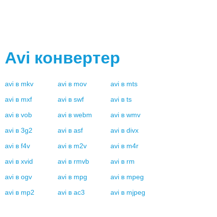
Avi
конвертер
avi
в
mkv
avi
в
mov
avi
в
mts
avi
в
mxf
avi
в
swf
avi
в
ts
avi
в
vob
avi
в
webm
avi
в
wmv
avi
в
3g2
avi
в
asf
avi
в
divx
avi
в
f4v
avi
в
m2v
avi
в
m4r
avi
в
xvid
avi
в
rmvb
avi
в
rm
avi
в
ogv
avi
в
mpg
avi
в
mpeg
avi
в
mp2
avi
в
ac3
avi
в
mjpeg