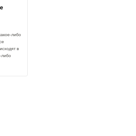
е
какое-либо
се
исходят в
е-либо