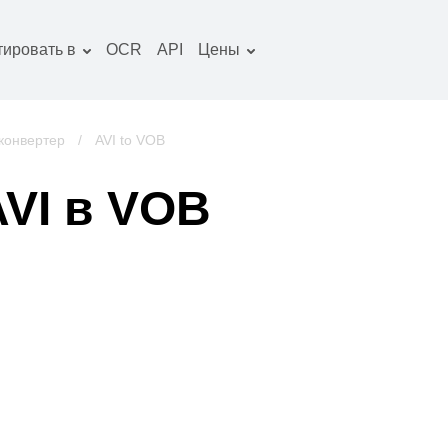
тировать в
OCR
API
Цены
Тарифный план
окументы конвертер
Пакет OCR
зображение
конвертер
/
AVI to VOB
онвертер
удио конвертер
VI в VOB
ниги конвертер
рхивы конвертер
идео конвертер
криншот сайта