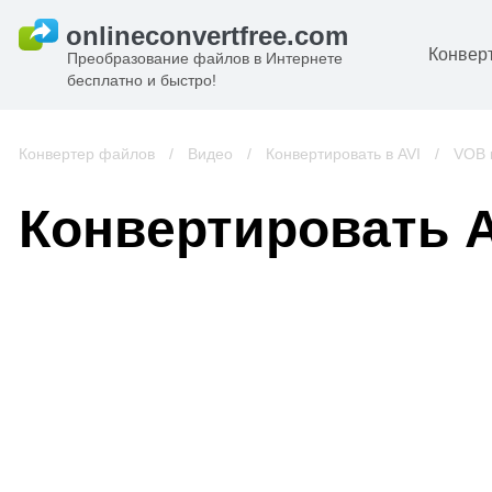
Конвер
Преобразование файлов в Интернете
бесплатно и быстро!
Д
И
Конвертер файлов
/
Видео
/
Конвертировать в AVI
/
VOB 
к
А
Конвертировать A
К
А
В
С