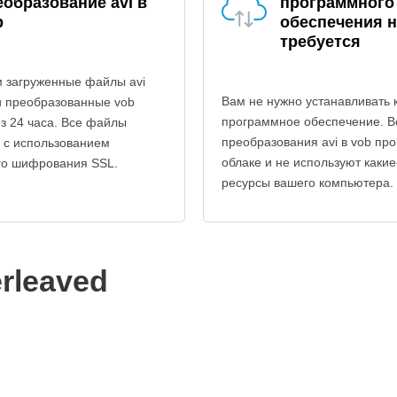
еобразование avi в
программного
b
обеспечения н
требуется
 загруженные файлы avi
Вам не нужно устанавливать 
и преобразованные vob
программное обеспечение. В
з 24 часа. Все файлы
преобразования avi в vob про
 с использованием
облаке и не используют каки
го шифрования SSL.
ресурсы вашего компьютера.
erleaved