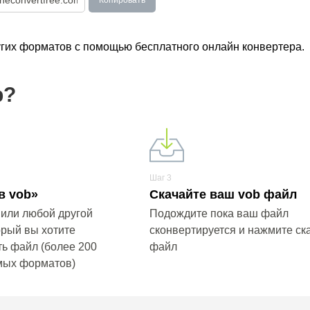
Копировать
ругих форматов с помощью бесплатного онлайн конвертера.
b?
Шаг 3
в vob»
Скачайте ваш vob файл
 или любой другой
Подождите пока ваш файл
орый вы хотите
сконвертируется и нажмите ска
ь файл (более 200
файл
мых форматов)