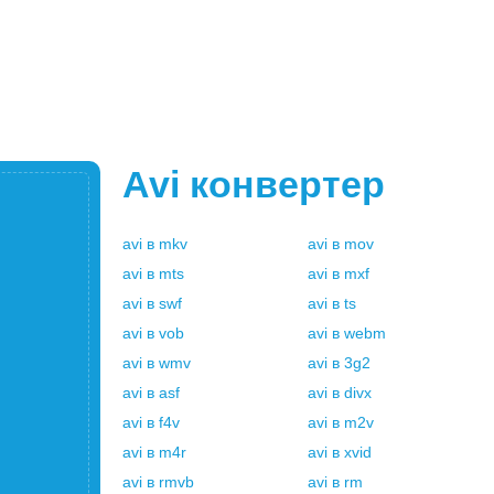
Avi
конвертер
avi
в
mkv
avi
в
mov
avi
в
mts
avi
в
mxf
avi
в
swf
avi
в
ts
avi
в
vob
avi
в
webm
avi
в
wmv
avi
в
3g2
avi
в
asf
avi
в
divx
avi
в
f4v
avi
в
m2v
avi
в
m4r
avi
в
xvid
avi
в
rmvb
avi
в
rm