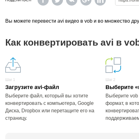
ПОДЕЛИТЬСЯ
Вы можете перевести avi видео в vob и во множество д
Как конвертировать avi в vo
Шаг 1
Шаг 2
Загрузите avi-файл
Выберите «
Выберите файл, который вы хотите
Выберите vob
конвертировать с компьютера, Google
формат, в кот
Диска, Dropbox или перетащите его на
конвертироват
страницу.
поддерживае