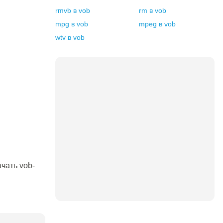
rmvb
в
vob
rm
в
vob
mpg
в
vob
mpeg
в
vob
wtv
в
vob
чать vob-