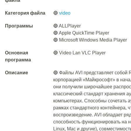
файла
Категория файла
🔵
video
Программы
🔵 ALLPlayer
🔵 Apple QuickTime Player
🔵 Microsoft Windows Media Player
Основная
🔵 Video Lan VLC Player
программа
Описание
🔵 Файлы AVI представляет собой
корпорацией «Майкрософт» в начал
они получили широчайшее распрост
классический стандарт хранения а
компьютерах. Способны сочетать 
рамках стандартного контейнера, ч
воспроизведение. AVI обладает ря
способность функционировать на н
Linux, Mac и другие), совместимос