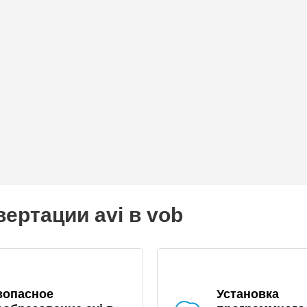
ертации avi в vob
зопасное
Установка