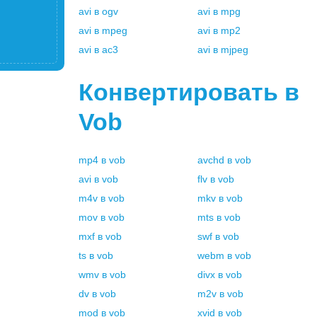
avi
в
ogv
avi
в
mpg
avi
в
mpeg
avi
в
mp2
avi
в
ac3
avi
в
mjpeg
Конвертировать в
Vob
mp4
в
vob
avchd
в
vob
avi
в
vob
flv
в
vob
m4v
в
vob
mkv
в
vob
mov
в
vob
mts
в
vob
mxf
в
vob
swf
в
vob
ts
в
vob
webm
в
vob
wmv
в
vob
divx
в
vob
dv
в
vob
m2v
в
vob
mod
в
vob
xvid
в
vob