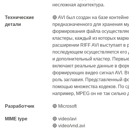
несложная архитектура.
Технические
🔵 AVI был создан на базе контейн
детали
предназначенного для хранения му
формирования файла осуществляе
кластеры, каждый из которых марк
расширении RIFF AVI выступает в р
последующем осуществляется его
и дополнительный кластер. Первые
включают реальные данные в форм
формирующих видео сигнал AVI. Вто
роль заглавия. Представленный ф
помощью множества кодеков. По с
например, MPEG он не так сильно 
Разработчик
🔵 Microsoft
MIME type
🔵 video/avi
🔵 video/vnd.avi