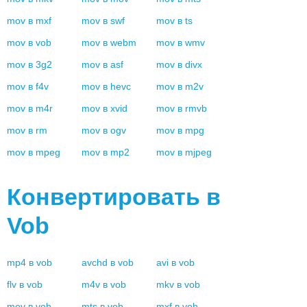
mov
в
mxf
mov
в
swf
mov
в
ts
mov
в
vob
mov
в
webm
mov
в
wmv
mov
в
3g2
mov
в
asf
mov
в
divx
mov
в
f4v
mov
в
hevc
mov
в
m2v
mov
в
m4r
mov
в
xvid
mov
в
rmvb
mov
в
rm
mov
в
ogv
mov
в
mpg
mov
в
mpeg
mov
в
mp2
mov
в
mjpeg
Конвертировать в
Vob
mp4
в
vob
avchd
в
vob
avi
в
vob
flv
в
vob
m4v
в
vob
mkv
в
vob
mov
в
vob
mts
в
vob
mxf
в
vob