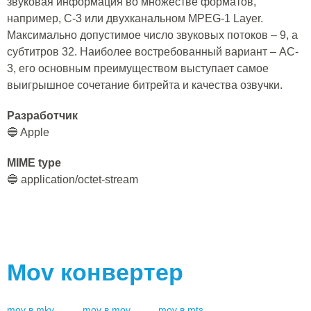
звуковая информация во множестве форматов,
например, C-3 или двухканальном MPEG-1 Layer.
Максимально допустимое число звуковых потоков – 9, а
субтитров 32. Наиболее востребованный вариант – AC-
3, его основным преимуществом выступает самое
выигрышное сочетание битрейта и качества озвучки.
Разработчик
🔵 Apple
MIME type
🔵 application/octet-stream
Mov
конвертер
mov
в
mkv
mov
в
mov
mov
в
mts