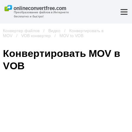
Преобразование файлов в Интернете
бесплатно и быстро!
Конвертер файлов
/
Видео
/
Конвертировать в
MOV
/
VOB конвертер
/
MOV to VOB
Конвертировать MOV в
VOB