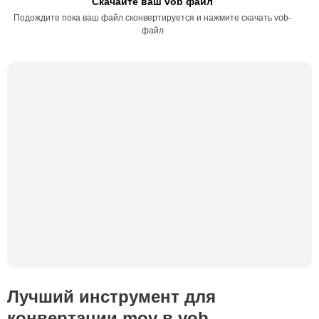
Скачайте ваш vob файл
Подождите пока ваш файл сконвертируется и нажмите скачать vob-
файл
Лучший инструмент для
конвертации mov в vob