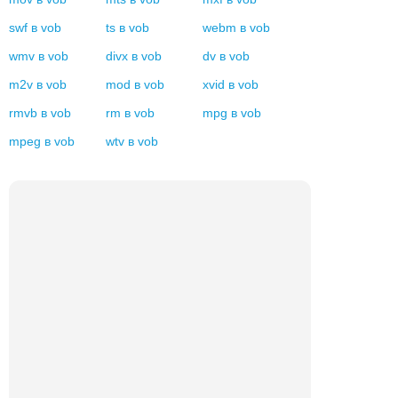
swf
в
vob
ts
в
vob
webm
в
vob
wmv
в
vob
divx
в
vob
dv
в
vob
m2v
в
vob
mod
в
vob
xvid
в
vob
rmvb
в
vob
rm
в
vob
mpg
в
vob
mpeg
в
vob
wtv
в
vob