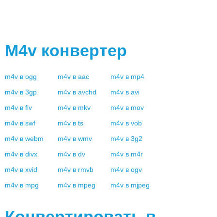
M4v
конвертер
m4v
в
ogg
m4v
в
aac
m4v
в
mp4
m4v
в
3gp
m4v
в
avchd
m4v
в
avi
m4v
в
flv
m4v
в
mkv
m4v
в
mov
m4v
в
swf
m4v
в
ts
m4v
в
vob
m4v
в
webm
m4v
в
wmv
m4v
в
3g2
m4v
в
divx
m4v
в
dv
m4v
в
m4r
m4v
в
xvid
m4v
в
rmvb
m4v
в
ogv
m4v
в
mpg
m4v
в
mpeg
m4v
в
mjpeg
Конвертировать в