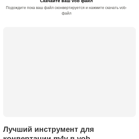
Скачайте ваш vob файл
Подождите пока ваш файл сконвертируется и нажмите скачать vob-
файл
Лучший инструмент для
конвертации m4v в vob