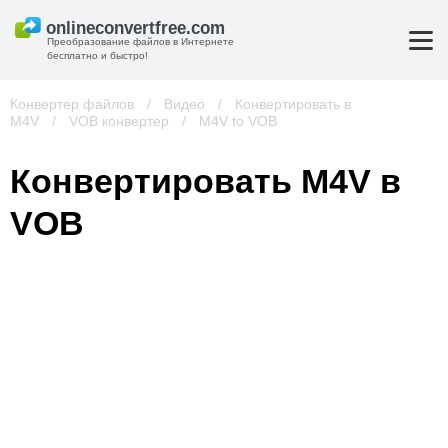
Преобразование файлов в Интернете
бесплатно и быстро!
Конвертер файлов
/
Видео
/
Конвертировать в
M4V
/
VOB конвертер
/
M4V to VOB
Конвертировать M4V в
VOB