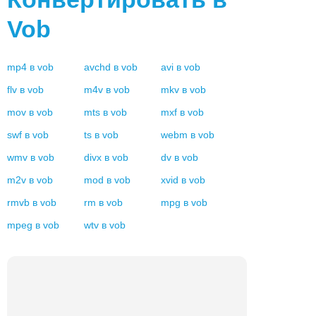
Vob
mp4
в
vob
avchd
в
vob
avi
в
vob
flv
в
vob
m4v
в
vob
mkv
в
vob
mov
в
vob
mts
в
vob
mxf
в
vob
swf
в
vob
ts
в
vob
webm
в
vob
wmv
в
vob
divx
в
vob
dv
в
vob
m2v
в
vob
mod
в
vob
xvid
в
vob
rmvb
в
vob
rm
в
vob
mpg
в
vob
mpeg
в
vob
wtv
в
vob