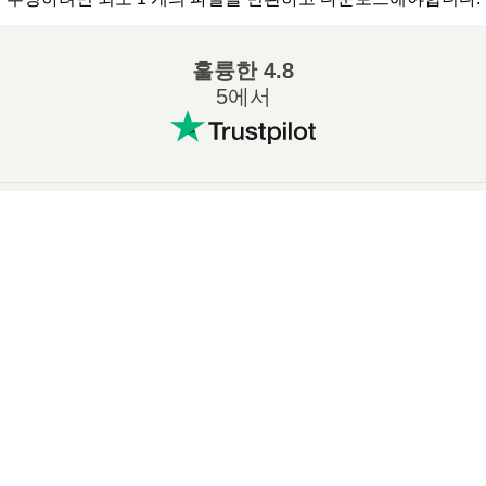
훌륭한
4.8
5에서
인기 있는 변환
:
×
7Z ZIP 변환
WAV MP3 변환
Now Playing
M4A MP3 변환
EPUB PDF 변환
Play Video
EPUB MOBI 변환
WMA MP3 변환
×
🖼️ TIFF를 JPEG로 온라인에서 무료로 변환하는 방법 | 소프트웨어 설치 불필요
RAR ZIP 변환
MP3 OGG 변환
M4A WAV 변환
AIFF MP3 변환