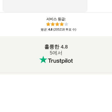
서비스 등급
:
평균
:
4.8
(
205218
투표 수
)
훌륭한
4.8
5에서
인기 있는 변환
:
×
7Z ZIP 변환
WAV MP3 변환
Now Playing
M4A MP3 변환
EPUB PDF 변환
Play Video