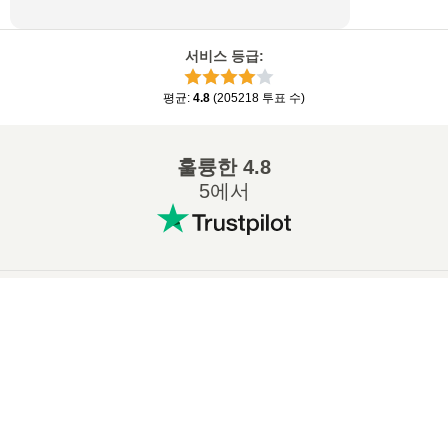
서비스 등급
:
평균
:
4.8
(
205218
투표 수
)
훌륭한
4.8
5에서
인기 있는 변환
:
×
7Z ZIP 변환
WAV MP3 변환
Now Playing
M4A MP3 변환
EPUB PDF 변환
Play Video
EPUB MOBI 변환
WMA MP3 변환
×