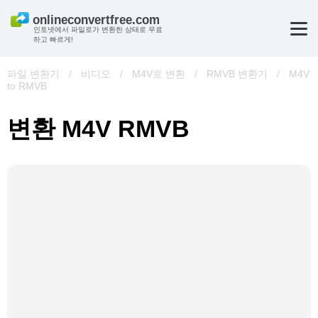
인토넷에서 파일로가 변환한 상태로 무료
하고 빠르게!
파일 변환기
/
비디오
/
M4V로 변환
/
RMVB 변환기
/
M4V
to RMVB
변환 M4V RMVB