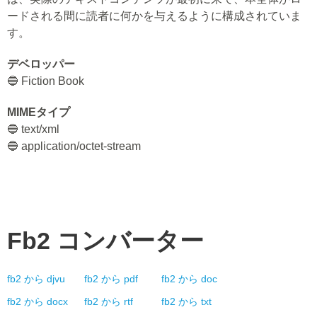
ードされる間に読者に何かを与えるように構成されていま
す。
デベロッパー
🔵 Fiction Book
MIMEタイプ
🔵 text/xml
🔵 application/octet-stream
Fb2
コンバーター
fb2
から
djvu
fb2
から
pdf
fb2
から
doc
fb2
から
docx
fb2
から
rtf
fb2
から
txt