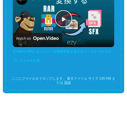
Play
Watch on
Video
📦 RARをSFXにオンラインで無料変換する方法 | ソフトウェアの
インストール不要
ここにファイルをドロップします。 最大ファイル サイズ 100 MB ま
たは
登録