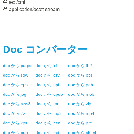
🔵 text/xml
🔵 application/octet-stream
Doc
コンバーター
doc
から
pages
doc
から
lrf
doc
から
fb2
doc
から
sdw
doc
から
csv
doc
から
pps
doc
から
eps
doc
から
ppt
doc
から
pdb
doc
から
jpg
doc
から
epub
doc
から
mobi
doc
から
azw3
doc
から
rar
doc
から
zip
doc
から
7z
doc
から
mp3
doc
から
mp4
doc
から
xps
doc
から
htm
doc
から
prc
doc
から
pub
doc
から
md
doc
から
xhtml