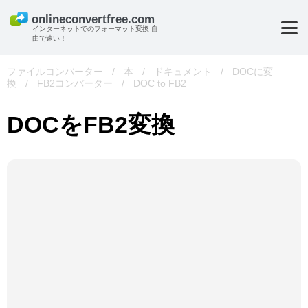
インターネットでのフォーマット変換 自
由で速い！
ファイルコンバーター
/
本
/
ドキュメント
/
DOCに変
換
/
FB2コンバーター
/
DOC to FB2
DOCをFB2変換