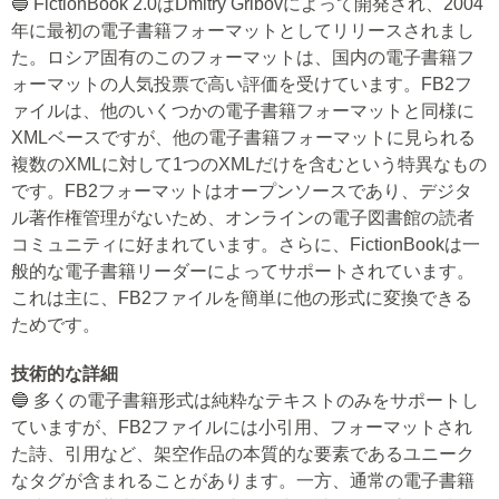
🔵 FictionBook 2.0はDmitry Gribovによって開発され、2004
年に最初の電子書籍フォーマットとしてリリースされまし
た。ロシア固有のこのフォーマットは、国内の電子書籍フ
ォーマットの人気投票で高い評価を受けています。FB2フ
ァイルは、他のいくつかの電子書籍フォーマットと同様に
XMLベースですが、他の電子書籍フォーマットに見られる
複数のXMLに対して1つのXMLだけを含むという特異なもの
です。FB2フォーマットはオープンソースであり、デジタ
ル著作権管理がないため、オンラインの電子図書館の読者
コミュニティに好まれています。さらに、FictionBookは一
般的な電子書籍リーダーによってサポートされています。
これは主に、FB2ファイルを簡単に他の形式に変換できる
ためです。
技術的な詳細
🔵 多くの電子書籍形式は純粋なテキストのみをサポートし
ていますが、FB2ファイルには小引用、フォーマットされ
た詩、引用など、架空作品の本質的な要素であるユニーク
なタグが含まれることがあります。一方、通常の電子書籍