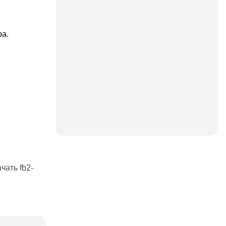
ра.
чать fb2-