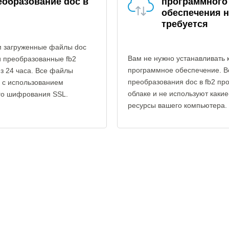
еобразование doc в
программного
обеспечения н
требуется
 загруженные файлы doc
Вам не нужно устанавливать 
и преобразованные fb2
программное обеспечение. В
з 24 часа. Все файлы
преобразования doc в fb2 пр
 с использованием
облаке и не используют каки
го шифрования SSL.
ресурсы вашего компьютера.