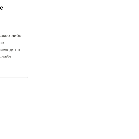
е
какое-либо
се
оисходят в
е-либо