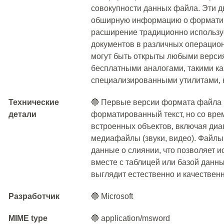
совокупности данных файла. Эти 
обширную информацию о форматиро
расширение традиционно использу
документов в различных операцио
могут быть открыты любыми версия
бесплатными аналогами, такими как O
специализированными утилитами, н
Технические
🔵 Первые версии формата файла
детали
форматированный текст, но со вре
встроенных объектов, включая диа
медиафайлы (звуки, видео). Файл
данные о слиянии, что позволяет 
вместе с таблицей или базой данны
выглядит естественно и качественн
Разработчик
🔵 Microsoft
MIME type
🔵 application/msword