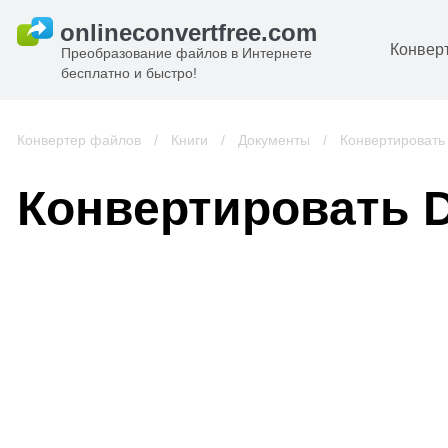
Конвер
Преобразование файлов в Интернете
бесплатно и быстро!
Д
И
Конвертер файлов
/
Книги
/
Документы
/
Конвертировать
к
А
Конвертировать 
К
А
В
С