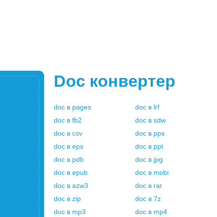
Doc
конвертер
doc
в
pages
doc
в
lrf
doc
в
fb2
doc
в
sdw
doc
в
csv
doc
в
pps
doc
в
eps
doc
в
ppt
doc
в
pdb
doc
в
jpg
doc
в
epub
doc
в
mobi
doc
в
azw3
doc
в
rar
doc
в
zip
doc
в
7z
doc
в
mp3
doc
в
mp4