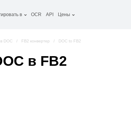
тировать в
OCR
API
Цены
Тарифный план
окументы конвертер
Пакет OCR
зображение
 в DOC
/
FB2 конвертер
/
DOC to FB2
онвертер
удио конвертер
DOC в FB2
ниги конвертер
рхивы конвертер
идео конвертер
криншот сайта