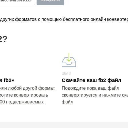
Копировать
о других форматов с помощью бесплатного онлайн конверте
2?
Шаг 3
в fb2»
Скачайте ваш fb2 файл
или любой другой формат,
Подождите пока ваш файл
хотите конвертировать
сконвертируется и нажмите ска
200 поддерживаемых
файл