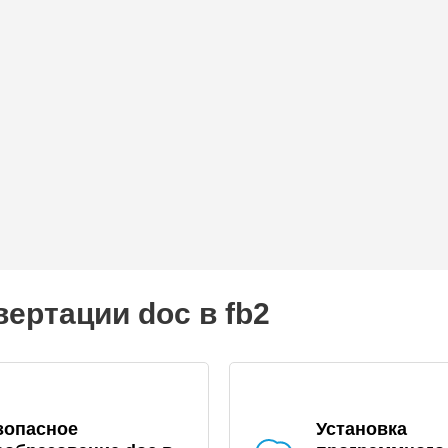
ертации doc в fb2
зопасное
Установка