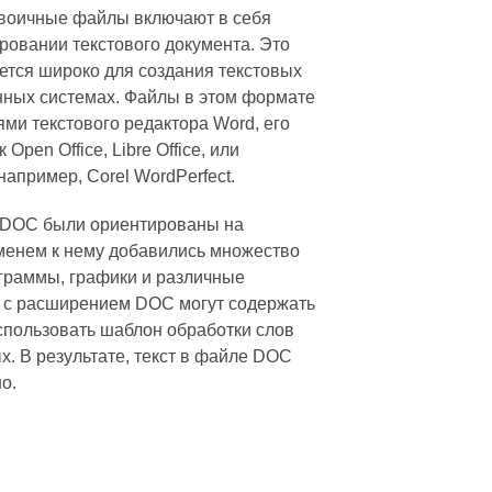
двоичные файлы включают в себя
вании текстового документа. Это
ется широко для создания текстовых
нных системах. Файлы в этом формате
ми текстового редактора Word, его
pen Office, Libre Office, или
апример, Corel WordPerfect.
 DOC были ориентированы на
менем к нему добавились множество
граммы, графики и различные
ы с расширением DOC могут содержать
использовать шаблон обработки слов
х. В результате, текст в файле DOC
о.