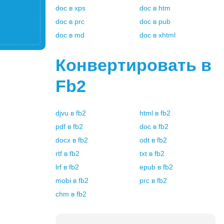
doc
в
xps
doc
в
htm
doc
в
prc
doc
в
pub
doc
в
md
doc
в
xhtml
Конвертировать в
Fb2
djvu
в
fb2
html
в
fb2
pdf
в
fb2
doc
в
fb2
docx
в
fb2
odt
в
fb2
rtf
в
fb2
txt
в
fb2
lrf
в
fb2
epub
в
fb2
mobi
в
fb2
prc
в
fb2
chm
в
fb2