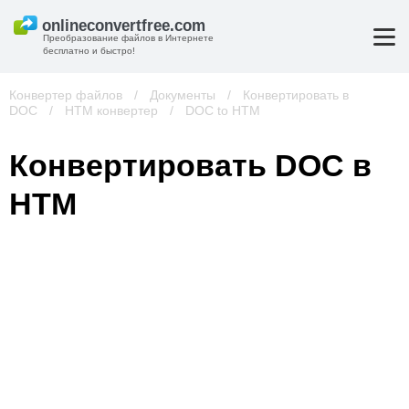
Преобразование файлов в Интернете
бесплатно и быстро!
Конвертер файлов
/
Документы
/
Конвертировать в
DOC
/
HTM конвертер
/
DOC to HTM
Конвертировать DOC в
HTM