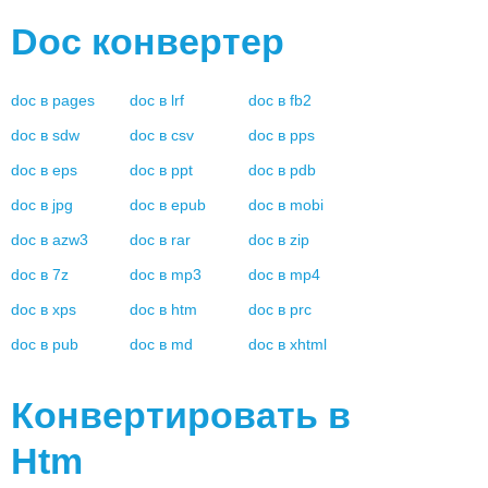
Doc
конвертер
doc
в
pages
doc
в
lrf
doc
в
fb2
doc
в
sdw
doc
в
csv
doc
в
pps
doc
в
eps
doc
в
ppt
doc
в
pdb
doc
в
jpg
doc
в
epub
doc
в
mobi
doc
в
azw3
doc
в
rar
doc
в
zip
doc
в
7z
doc
в
mp3
doc
в
mp4
doc
в
xps
doc
в
htm
doc
в
prc
doc
в
pub
doc
в
md
doc
в
xhtml
Конвертировать в
Htm