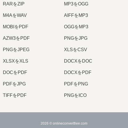
RARをZIP
MP3をOGG
M4AをWAV
AIFFをMP3
MOBIをPDF
OGGをMP3
AZW3をPDF
PNGをJPG
PNGをJPEG
XLSをCSV
XLSXをXLS
DOCXをDOC
DOCをPDF
DOCXをPDF
PDFをJPG
PDFをPNG
TIFFをPDF
PNGをICO
2026
© onlineconvertfree.com