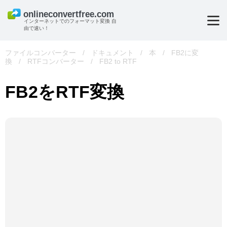
インターネットでのフォーマット変換 自
由で速い！
ファイルコンバーター
/
ドキュメント
/
本
/
FB2に変
換
/
RTFコンバーター
/
FB2 to RTF
FB2をRTF変換