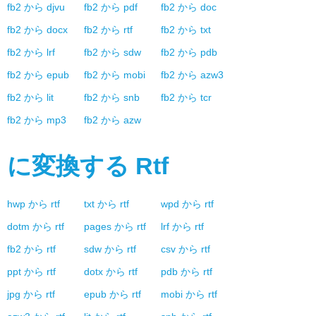
fb2
から
djvu
fb2
から
pdf
fb2
から
doc
fb2
から
docx
fb2
から
rtf
fb2
から
txt
fb2
から
lrf
fb2
から
sdw
fb2
から
pdb
fb2
から
epub
fb2
から
mobi
fb2
から
azw3
fb2
から
lit
fb2
から
snb
fb2
から
tcr
fb2
から
mp3
fb2
から
azw
に変換する
Rtf
hwp
から
rtf
txt
から
rtf
wpd
から
rtf
dotm
から
rtf
pages
から
rtf
lrf
から
rtf
fb2
から
rtf
sdw
から
rtf
csv
から
rtf
ppt
から
rtf
dotx
から
rtf
pdb
から
rtf
jpg
から
rtf
epub
から
rtf
mobi
から
rtf