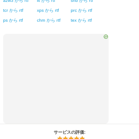
azw3
から
rtf
lit
から
rtf
snb
から
rtf
tcr
から
rtf
xps
から
rtf
prc
から
rtf
ps
から
rtf
chm
から
rtf
tex
から
rtf
サービスの評価
: