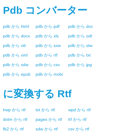
Pdb
コンバーター
pdb
から
html
pdb
から
pdf
pdb
から
doc
pdb
から
docx
pdb
から
xls
pdb
から
odt
pdb
から
ott
pdb
から
sxw
pdb
から
stw
pdb
から
xml
pdb
から
rtf
pdb
から
txt
pdb
から
sdw
pdb
から
csv
pdb
から
jpg
pdb
から
epub
pdb
から
mobi
に変換する
Rtf
hwp
から
rtf
txt
から
rtf
wpd
から
rtf
dotm
から
rtf
pages
から
rtf
lrf
から
rtf
fb2
から
rtf
sdw
から
rtf
csv
から
rtf