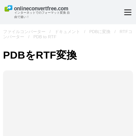
インターネットでのフォーマット変換 自
由で速い！
ファイルコンバーター
/
ドキュメント
/
PDBに変換
/
RTFコ
ンバーター
/
PDB to RTF
PDBをRTF変換