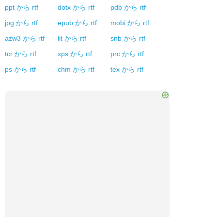
ppt
から
rtf
dotx
から
rtf
pdb
から
rtf
jpg
から
rtf
epub
から
rtf
mobi
から
rtf
azw3
から
rtf
lit
から
rtf
snb
から
rtf
tcr
から
rtf
xps
から
rtf
prc
から
rtf
ps
から
rtf
chm
から
rtf
tex
から
rtf