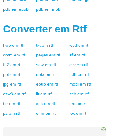
pdb
em
epub
pdb
em
mobi
Converter em
Rtf
hwp
em
rtf
txt
em
rtf
wpd
em
rtf
dotm
em
rtf
pages
em
rtf
lrf
em
rtf
fb2
em
rtf
sdw
em
rtf
csv
em
rtf
ppt
em
rtf
dotx
em
rtf
pdb
em
rtf
jpg
em
rtf
epub
em
rtf
mobi
em
rtf
azw3
em
rtf
lit
em
rtf
snb
em
rtf
tcr
em
rtf
xps
em
rtf
prc
em
rtf
ps
em
rtf
chm
em
rtf
tex
em
rtf