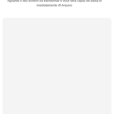
Aguarde o seu ficheiro irá transformar e você será capaz de baixá-lo
imediatamente rtf-Arquivo