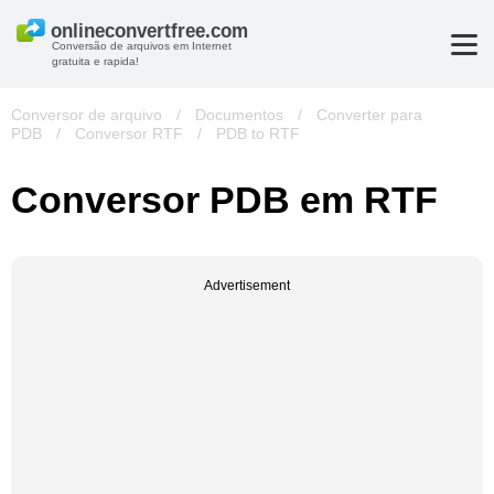
Conversão de arquivos em Internet
gratuita e rapida!
Conversor de arquivo
/
Documentos
/
Converter para
PDB
/
Conversor RTF
/
PDB to RTF
Conversor PDB em RTF
Advertisement