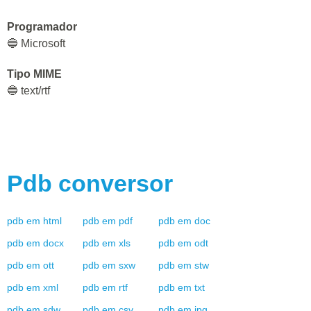
Programador
🔵 Microsoft
Tipo MIME
🔵 text/rtf
Pdb
conversor
pdb
em
html
pdb
em
pdf
pdb
em
doc
pdb
em
docx
pdb
em
xls
pdb
em
odt
pdb
em
ott
pdb
em
sxw
pdb
em
stw
pdb
em
xml
pdb
em
rtf
pdb
em
txt
pdb
em
sdw
pdb
em
csv
pdb
em
jpg