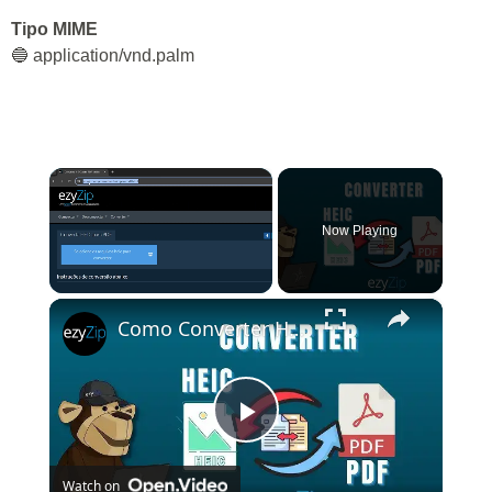
Tipo MIME
🔵 application/vnd.palm
×
Now Playing
×
Unmute
Como Converter HEIC Para PDF Online (Guia Simples)
Play
Watch on