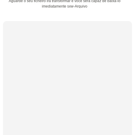
Aguarde o seu ficheiro irá transformar e você será capaz de baixá-lo
imediatamente sxw-Arquivo