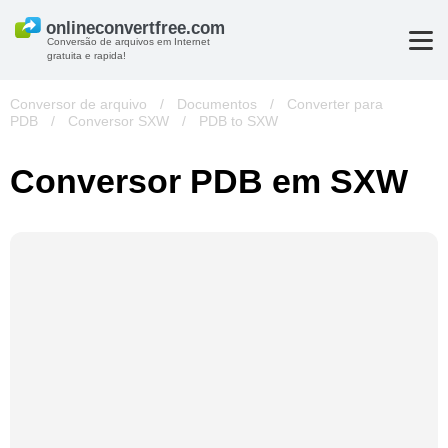
Conversão de arquivos em Internet
gratuita e rapida!
Conversor de arquivo
/
Documentos
/
Converter para
PDB
/
Conversor SXW
/
PDB to SXW
Conversor PDB em SXW