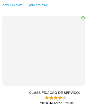
dotx
em
sxw
pdb
em
sxw
CLASSIFICAÇÃO DE SERVIÇO
:
Média
:
4.8
(
205218
Votos
)